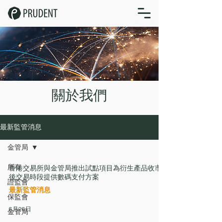
關於我們
最新監管消息
金管局
所有
香港交易所與金管局推出試點項目為衍生產品收市
後交易時段提供數碼支付方案
證監會
最新監管消息
保監會
6月26日
金管局