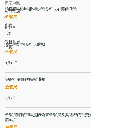
香港海關
慎防聲稱與持牌穩定幣發行人有關的代幣
台灣及環
球
金管局
香港
5月3日
活動
最新監管
發出穩定幣發行人牌照
消息
金管局
4月13日
與銀行有關的騙案通知
金管局
2月7日
金管局呼籲市民提防偽冒金管局及其總裁的社交媒
體帳戶
金管局