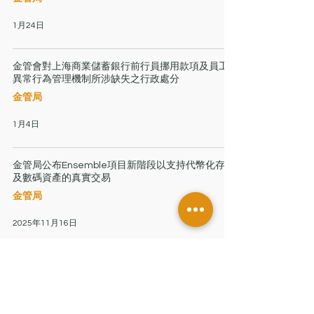
1月24日
金管會對上海商業儲蓄銀行前行員挪用款項及員工
異常行為管理機制所涉缺失之行政處分
金管局
1月4日
金管局公布Ensemble項目新階段以支持代幣化存款
及數碼資產的真實交易
金管局
2025年11月16日
金管局旗下迅清結算控股有限公司引入香港交易所
為策略性股東
金管局