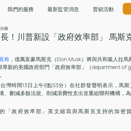
我們的服務
最新監管消息
普頓活動
 分鐘
長！川普新設「政府效率部」 馬斯
宣布
，億萬富豪馬斯克（Elon Musk）將與共和黨人拉馬斯瓦
領導新的美國政府部門「政府效率部」（department of gov
）。
（台灣時間13日上午8點53分）在社群發聲明表示，馬
構、刪減多餘法規、削減浪費性支出並重組聯邦機構，為
的「政府效率部」英文縮寫與馬斯克支持的加密
。