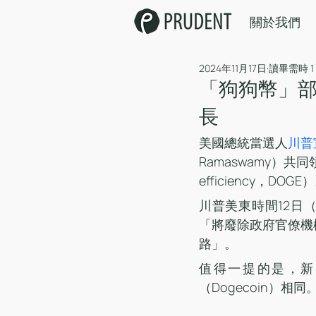
關於我們
2024年11月17日
讀畢需時 1
「狗狗幣」部
長
美國總統當選人
川普
Ramaswamy）共同
efficiency，DOGE
川普美東時間12日
「將廢除政府官僚機
路」。
值得一提的是，新
（Dogecoin）相同