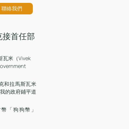
聯絡我們
克接首任部
米（Vivek 
ernment 
斯克和拉馬斯瓦米
我的政府鋪平道
貨幣「狗狗幣」