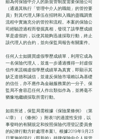
顯為何保險中介人的新規管制度需要保險公司
（通過其執行「管理中介人的職能」的管控要
員）對其代理人隊伍在招聘和入職的盡職調查
流程中實施充分的管控和流程。本案的保險公
司經驗證過程而發掘真相，發現了該學歷成績
單是虛假的，以使其能夠迅速採取行動，終止
該代理人的合約，並向保監局報告有關案件。
任何人士如購買虛假學歷成績單，利用它成為
一名保險代理人，並進一步通過獲得一封虛假
信件來謊稱虛假學歷成績單為真實，即顯示其
缺乏道德和誠信，並違反保險市場賴以為基礎
的信任，亦不應作為金融服務業的一分子。保
監局不會容忍任何人作出類似作為，並將毫不
猶豫地繼續採取所需行動。
如前所述，保監局需根據《保險業條例》（第
41章）（《條例》）附表11的過渡性安排，以
事發時的有關規定和按照保險代理登記委員會
的紀律行動方針處理本案1。根據2019年9月23
日實施的現行（即新的）持牌保險中介人規管