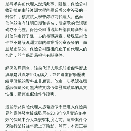
是尋求與前代理人澄清此事。隨後，保險公司
收到據稱由該澳洲大學的畢業辦公室簽發的一
封信件，核實該大學曾錄取前代理人。然而，
信件並沒有註明日期和簽名，所顯示的電話號
碼亦不完整。保險公司通過其外部供應商對這
封信件進行了進一步的盡職調查，發現這封信
件並不是該澳洲大學的畢業辦公室簽發的，而
且是虛假的。保險公司隨後終止了前代理人的
合約，並向保監局報告有關事件。
經保監局調查，該前代理人承認該虛假學歷成
績單是以澳幣100元購入，並知道虛假學歷成
績單所載的資料並非屬實。他進一步承認在獲
悉該保險公司無法核實虛假學歷成績單的真實
性後，購買虛假信件作證明。
這些涉及保險代理人憑藉虛假學歷進入保險業
界的案件發生於保監局在2019年9月實施並生
效的保險中介人新規管制度之前。這些案件令
保險行業於往年蒙上了陰影。然而，本案正突