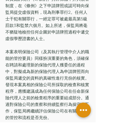
制度，在《條例》之下申請牌照或認可時向保
監局提交虛假資料，現為刑事罪行2。任何人
士干犯有關罪行，一經定罪可被處最高第5級
罰款3和監禁六個月。如上所述，保監局將毫
不猶疑地檢控任何企圖於申請牌照過程中遞交
虛假學歷證書的人士。
本案表明保險公司（及其執行管理中介人的職
能的管控要員）同樣扮演重要的角色，須確保
在聘請和處理新的保險代理人獲委任的過程
中，對擬成為新的保險代理人為申請牌照而向
保監局遞交的資料的真確性進行充份的核實。
發現本案真相的保險公司所採取的檢查和核實
程序，應獲建議成為任何保險公司在任命新保
險代理人之前的檢查程序的重要組成部分。通
過對保險公司的查察和持續監察行為操守的工
作，保監局將繼續評估保險公司在有關問題上
的管控和流程是否充份。
如欲了解更多保監局的執法工作，可瀏覽保監