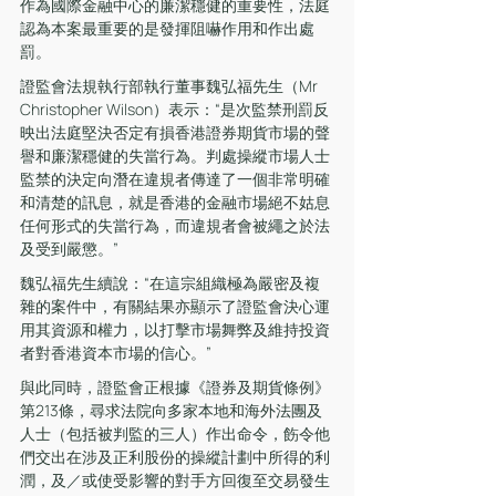
作為國際金融中心的廉潔穩健的重要性，法庭
認為本案最重要的是發揮阻嚇作用和作出處
罰。
證監會法規執行部執行董事魏弘福先生（Mr 
Christopher Wilson）表示：“是次監禁刑罰反
映出法庭堅決否定有損香港證券期貨市場的聲
譽和廉潔穩健的失當行為。判處操縱市場人士
監禁的決定向潛在違規者傳達了一個非常明確
和清楚的訊息，就是香港的金融市場絕不姑息
任何形式的失當行為，而違規者會被繩之於法
及受到嚴懲。”
魏弘福先生續說：“在這宗組織極為嚴密及複
雜的案件中，有關結果亦顯示了證監會決心運
用其資源和權力，以打擊市場舞弊及維持投資
者對香港資本市場的信心。”
與此同時，證監會正根據《證券及期貨條例》
第213條，尋求法院向多家本地和海外法團及
人士（包括被判監的三人）作出命令，飭令他
們交出在涉及正利股份的操縱計劃中所得的利
潤，及／或使受影響的對手方回復至交易發生