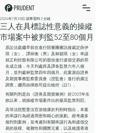
2024年7月29日
讀畢需時 2 分鐘
三人在具標誌性意義的操縱
市場案中被判監52至80個月
原訟法庭繼早前在進行陪審團審訊後裁定薛伊
琪（女）、譚焯衡（男）及林穎琪（女）串謀
就正利控股有限公司的股份進行虛假交易的罪
名成立後，今天判處薛及譚各監禁六年八個
月，並判處林監禁四年四個月。此案源自證券
及期貨事務監察委員會（證監會）進行的廣泛
調查，繼而由律政司提出檢控（註1）。
有關判刑是自《證券及期貨條例》於2003年生
效以來，就操縱市場案作出的最高監禁刑罰。
高等法院暫委法官游德康於判刑時指出，本案
的串謀行為經過周密和精心的策劃。經考慮多
個判刑案例，並考慮到有關串謀行為和虛假交
易的規模、複雜性和國際元素，以及維護香港