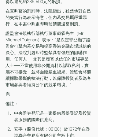
得以避免約289,500元的虧損。
在宣判蔡的刑罰時，法院指出，雖然他對自己
的失當行為表示悔意，但內幕交易屬嚴重罪
行，在本案中判處即時監禁屬適當刑罰。
證監會法規執行部執行董事戴霖先生（Mr 
Michael Duignan）表示：“是次定罪凸顯了證
監會打擊內幕交易和提高香港金融市場誠信的
決心。法院判處即時監禁具有強烈的阻嚇作
用。任何人──尤其是獲寄以信任的市場專業
人士──不當使用非公開資料以謀取私利，實
屬不可接受，並將面臨嚴重後果。證監會將繼
續採取果斷的執法行動，以保障投資者及為各
市場參與者維持公平的競爭環境。”
完
備註：
中央證券登記是一家提供股份登記及投資
者服務的國際供應商。
安寧（股份代號：00128）於1972年在香
港聯合交易所有限公司主板上市。