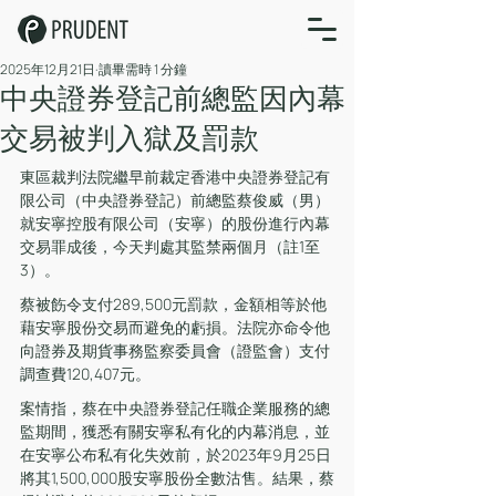
2025年12月21日
讀畢需時 1 分鐘
中央證券登記前總監因內幕
交易被判入獄及罰款
東區裁判法院繼早前裁定香港中央證券登記有
限公司（中央證券登記）前總監蔡俊威（男）
就安寧控股有限公司（安寧）的股份進行內幕
交易罪成後，今天判處其監禁兩個月（註1至
3）。
蔡被飭令支付289,500元罰款，金額相等於他
藉安寧股份交易而避免的虧損。法院亦命令他
向證券及期貨事務監察委員會（證監會）支付
調查費120,407元。
案情指，蔡在中央證券登記任職企業服務的總
監期間，獲悉有關安寧私有化的内幕消息，並
在安寧公布私有化失效前，於2023年9月25日
將其1,500,000股安寧股份全數沽售。結果，蔡