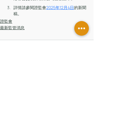
詳情請參閱證監會
2025年12月4日
的新聞
稿。
證監會
最新監管消息
留言
撰寫留言......
香港辦公室
香港中環皇后大道中181號
新紀元廣場低座7樓
台灣辦公室
台北市信義區
基隆路一段206號14樓