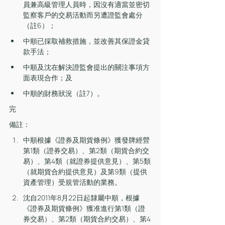
員兼高級管理人員時，因沒有適當並密切
監察客戶的交易活動而另遭證監會處分
（註6）；
中順已採取補救措施，並改善其保證金貸
款手法；
中順及沈在解決證監會提出的關注事項方
面表現合作；及
中順的財務狀況（註7）。
完
備註：
中順根據《證券及期貨條例》獲發牌經營
第1類（證券交易）、第2類（期貨合約交
易）、第4類（就證券提供意見）、第5類
（就期貨合約提供意見）及第9類（提供
資產管理）受規管活動的業務。
沈自2011年8月22日起隸屬中順，根據
《證券及期貨條例》獲准進行第1類（證
券交易）、第2類（期貨合約交易）、第4