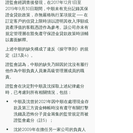
證監會經調查後發現，在2017年12月1日至
2019年9月30日期間，中順未有充分記錄其保
證金貸款政策，亦無嚴格執行某項規定 ── 在
訂定客戶的信貸上限時須以證明其收入淨額或
資產淨值的客觀憑證作為參考。該公司亦未有
規定管理層在豁免遵守保證金貸款政策時須輔
以書面解釋。
上述中順的缺失構成了違反《操守準則》的規
定（註3及4）。
證監會認為，中順的缺失乃歸因於沈沒有履行
他作為中順負責人員兼高級管理層成員的職
責。
證監會在決定對中順及沈採取上述紀律處分
時，已考慮到所有相關情況，包括：
中順及沈曾於2021年因中順在處理現金存
款及第三方資金轉帳時沒有遵守有關打擊
洗錢及恐怖分子資金籌集的監管規定而被
證監會處分（註5）；   
沈於2009年在擔任另一家公司的負責人