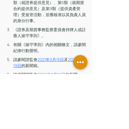
類（就證券提供意見）、第5類（就期貨
合約提供意見）及第9類（提供資產管
理）受規管活動，並獲核准以其負責人員
的身分行事。
《證券及期貨事務監察委員會持牌人或註
冊人操守準則》。
有關《操守準則》內的相關條文，請參閱
紀律行動聲明。
請參閱證監會
2021年3月15日
及
2021年7月
19日
的新聞稿。
請參閱證監會
2009年8月19日
的新聞
稿。  
若非考慮到中順的財務狀況及該公司在解
決證監會提出的關注事項方面表現合作，
證監會原應對其處以350萬元的罰款。
有關紀律行動聲明載於證監會網站
證監會