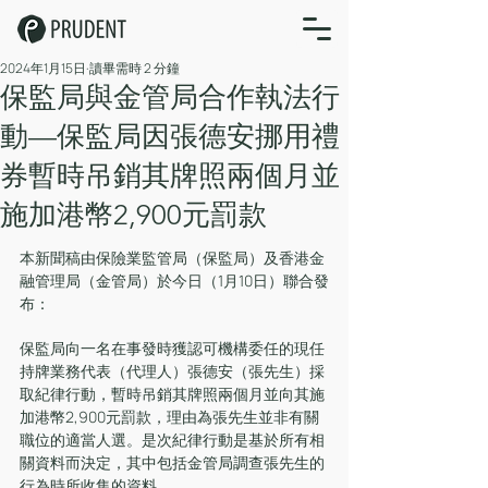
2024年1月15日
讀畢需時 2 分鐘
保監局與金管局合作執法行
動—保監局因張德安挪用禮
券暫時吊銷其牌照兩個月並
施加港幣2,900元罰款
本新聞稿由保險業監管局（保監局）及香港金
融管理局（金管局）於今日（1月10日）聯合發
布：
保監局向一名在事發時獲認可機構委任的現任
持牌業務代表（代理人）張德安（張先生）採
取紀律行動，暫時吊銷其牌照兩個月並向其施
加港幣2,900元罰款，理由為張先生並非有關
職位的適當人選。是次紀律行動是基於所有相
關資料而決定，其中包括金管局調查張先生的
行為時所收集的資料。