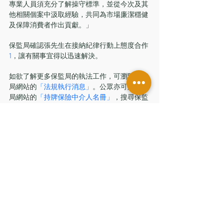
專業人員須充分了解操守標準，並從今次及其
他相關個案中汲取經驗，共同為市場廉潔穩健
及保障消費者作出貢獻。」
保監局確認張先生在接納紀律行動上態度合作
1
，讓有關事宜得以迅速解決。
如欲了解更多保監局的執法工作，可瀏覽保監
局網站的
「法規執行消息」
。公眾亦可於保監
局網站的
「持牌保險中介人名冊」
，搜尋保監
局向持牌保險中介人採取的公開紀律行動。如
欲了解更多金管局的執法工作，可瀏覽金管局
網站
「紀律處分行動」
部分。
–完–
金管局
留言