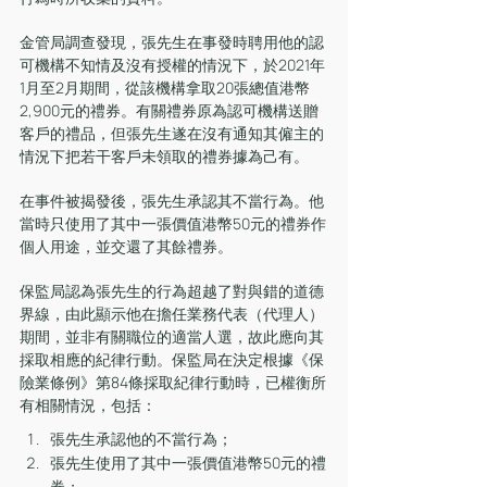
金管局調查發現，張先生在事發時聘用他的認
可機構不知情及沒有授權的情況下，於2021年
1月至2月期間，從該機構拿取20張總值港幣
2,900元的禮券。有關禮券原為認可機構送贈
客戶的禮品，但張先生遂在沒有通知其僱主的
情況下把若干客戶未領取的禮券據為己有。
在事件被揭發後，張先生承認其不當行為。他
當時只使用了其中一張價值港幣50元的禮券作
個人用途，並交還了其餘禮券。
保監局認為張先生的行為超越了對與錯的道德
界線，由此顯示他在擔任業務代表（代理人）
期間，並非有關職位的適當人選，故此應向其
採取相應的紀律行動。保監局在決定根據《保
險業條例》第84條採取紀律行動時，已權衡所
有相關情況，包括：
張先生承認他的不當行為；
張先生使用了其中一張價值港幣50元的禮
券；