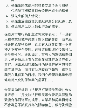
張先生將未使用的禮券交還予認可機構，
包括認可機構當時未發現已遺失的禮券；
張先生的個人情況；
張先生過往並無其他紀律處分的紀錄；及
傳遞訊息以防止類似行為的需要。
保監局市場行為部主管郭家華表示：「一旦有
人在專業領域中跨越了對與錯的界線，該界線
便會開始變得模糊，直至有天該界線在一不留
神之下被完全侵蝕。這種道德敗壞的後果可以
是災難性的。正因如此，當有人的道德標準倒
退，便必須馬上直斥其非並就其行為追究個人
責任。適當地制訂和執行的紀律行動不但可懲
罰不當行為，而且有助及時修正錯誤。這正是
我們在此個案的目標。我們亦希望藉此重申穩
健道德文化對保險業的必要性。」
金管局助理總裁（法規及打擊清洗黑錢）朱立
翹表示：「是次執法行動展示金管局與保監局
緊密合作而達至的成果，向業界和從業員傳達
不會容忍不誠實行為的阻嚇信息。銀行及保險