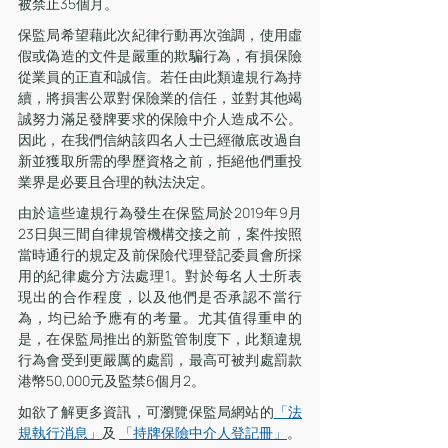
被禁止35個月。
保監局希望藉此次紀律行動再次強調，使用虛
假或偽造的文件是嚴重的欺騙行為，有損保險
從業員的正直和誠信。若任由此類違規行為持
續，將損害公眾對保險業的信任，並對其他竭
誠努力滿足發牌要求的保險中介人造成不公。
因此，在我們信納該四名人士已經徹底改過自
新並獲取所需的學歷資格之前，拒絕他們重投
業界是必要且合理的執法決定。
由於這些違規行為發生在保監局於2019年9月
23日與三間自律規管機構交接之前，案件按照
當時通行的規定及前保險代理登記委員會所採
用的紀律處分方法處理1。對於每名人士所表
現出的合作程度，以及他們是否承認不當行
為，均已給予應有的考量。尤其值得重申的
是，在保監局推出的新監管制度下，此類違規
行為會受到更嚴厲的處罰，最高可被判處罰款
港幣50,000元及監禁6個月2。
如欲了解更多資訊，可瀏覽保監局網站的
「法
規執行消息」
及 
「持牌保險中介人登記冊」
。