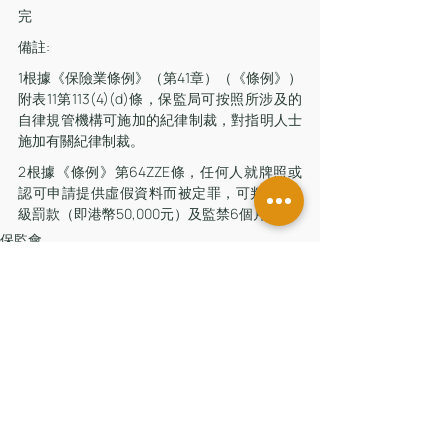
完 
備註:
1根據《保險業條例》（第41章）（《條例》）
附表11第113(4)(d)條，保監局可按照所涉及的
自律規管機構可施加的紀律制裁，對指明人士
施加有關紀律制裁。
2根據《條例》第64ZZE條，任何人就牌照或
認可申請提供虛假資料而被定罪，可判處第5
級罰款（即港幣50,000元）及監禁6個月。
保監會
留言
撰寫留言......