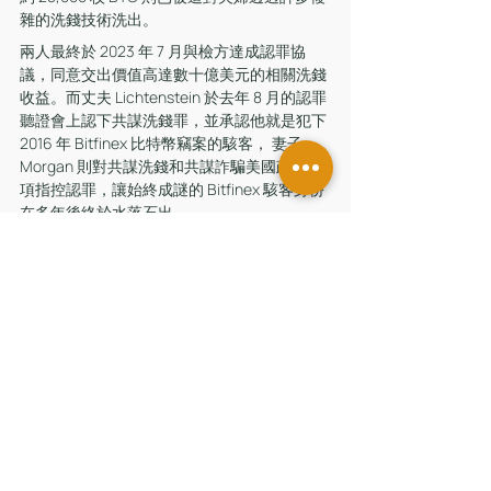
雜的洗錢技術洗出。
兩人最終於 2023 年 7 月與檢方達成認罪協
議，同意交出價值高達數十億美元的相關洗錢
收益。而丈夫 Lichtenstein 於去年 8 月的認罪
聽證會上認下共謀洗錢罪，並承認他就是犯下 
2016 年 Bitfinex 比特幣竊案的駭客， 妻子 
Morgan 則對共謀洗錢和共謀詐騙美國政府兩
項指控認罪，讓始終成謎的 Bitfinex 駭客身份
在多年後終於水落石出。
今年初，傳出好萊塢米高梅影業（MGM 
Studios）正在計畫將這對鴛鴦大盜 Bitfinex 的
故事拍成電影，擬議的片名為《Razzlekhan》
（Morgan 作為饒舌歌手的藝名），可能將這
對這對驚世夫妻檔比擬作「比特幣的邦妮和克
萊德」。（Bonnie and Clyde 是美國犯罪史上
傳奇的鴛鴦大盜，其故事被拍成多部電影）
留言