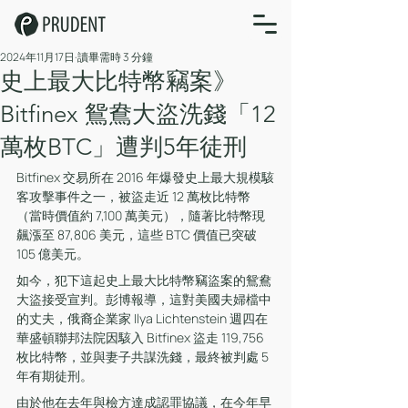
2024年11月17日
讀畢需時 3 分鐘
史上最大比特幣竊案》
Bitfinex 鴛鴦大盜洗錢「12
萬枚BTC」遭判5年徒刑
Bitfinex 交易所在 2016 年爆發史上最大規模駭
客攻擊事件之一，被盜走近 12 萬枚比特幣
（當時價值約 7,100 萬美元），隨著比特幣現
飆漲至 87,806 美元，這些 BTC 價值已突破 
105 億美元。
如今，犯下這起史上最大比特幣竊盜案的鴛鴦
大盜接受宣判。彭博報導，這對美國夫婦檔中
的丈夫，俄裔企業家 Ilya Lichtenstein 週四在
華盛頓聯邦法院因駭入 Bitfinex 盜走 119,756 
枚比特幣，並與妻子共謀洗錢，最終被判處 5 
年有期徒刑。
由於他在去年與檢方達成認罪協議，在今年早