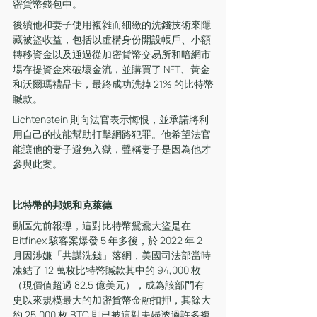
密貨幣錢包中。
後續他和妻子使用複雜而細緻的洗錢技術來隱
藏被盜收益，包括以虛構身份開設帳戶、小額
轉移資金以及通過從加密貨幣交易所和暗網市
場存提資金來破壞金流，並購買了 NFT、黃金
和沃爾瑪禮品卡，最終成功洗掉 21% 的比特幣
贓款。
Lichtenstein 則向法官表示悔恨，並承諾將利
用自己的技能幫助打擊網路犯罪。他希望法官
能讓他的妻子避免入獄，聲稱妻子是因為他才
參與此案。
比特幣的邦妮和克萊德
動區先前報導，這對比特幣鴛鴦大盜是在 
Bitfinex 駭客案爆發 5 年多後，於 2022 年 2 
月因涉嫌「共謀洗錢」落網，美國司法部當時
凍結了 12 萬枚比特幣贓款其中的 94,000 枚
（現價值超過 82.5 億美元），成為該部門有
史以來規模最大的加密貨幣金融扣押，其餘大
約 25,000 枚 BTC 則已被這對夫婦透過許多複