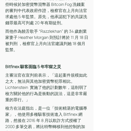
些時候於加密貨幣混幣器 Bitcoin Fog 洗錢案
的審判中代表政府作證，檢察官在上月向法官
求處他 5 年監禁。原先，他承認犯下的共謀洗
錢罪最高可判處 20 年有期徒刑。
而他作為饒舌歌手 “Razzlekhan” 的 34 歲創業
家妻子 Heather Morgan 則預計將於 11 月 18 日
被判刑 ，檢察官上月向法官建議判她 18 個月
監禁。
Bitfinex 駭客面臨 5 年牢獄之災
主審法官在宣判前表示，「這起案件規模如此
之大，無法與其他加密貨幣犯罪相比。
Lichtenstein  實施了他的計劃數年，這削弱了
檢方關於他的行為是衝動的說法，這是非常嚴
重的罪行。」
檢方在法庭指出，是一位「技術精湛的電腦專
家」，他使用多種駭客技術進入 Bitfinex 網
路，然後在 2016 年 8 月以欺詐方式授權了 
2000 多筆交易，將比特幣轉移到他控制的加