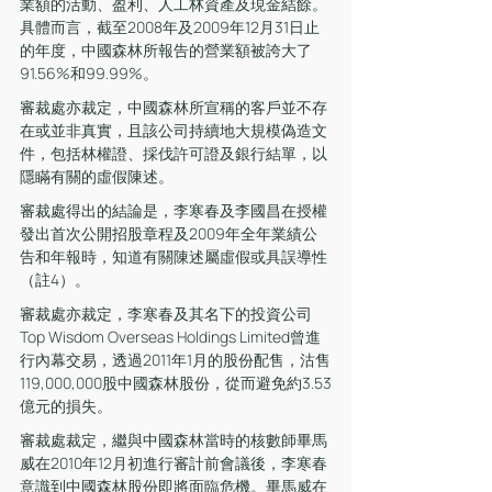
業額的活動、盈利、人工林資產及現金結餘。
具體而言，截至2008年及2009年12月31日止
的年度，中國森林所報告的營業額被誇大了
91.56%和99.99%。
審裁處亦裁定，中國森林所宣稱的客戶並不存
在或並非真實，且該公司持續地大規模偽造文
件，包括林權證、採伐許可證及銀行結單，以
隱瞞有關的虛假陳述。
審裁處得出的結論是，李寒春及李國昌在授權
發出首次公開招股章程及2009年全年業績公
告和年報時，知道有關陳述屬虛假或具誤導性
（註4）。
審裁處亦裁定，李寒春及其名下的投資公司
Top Wisdom Overseas Holdings Limited曾進
行內幕交易，透過2011年1月的股份配售，沽售
119,000,000股中國森林股份，從而避免約3.53
億元的損失。
審裁處裁定，繼與中國森林當時的核數師畢馬
威在2010年12月初進行審計前會議後，李寒春
意識到中國森林股份即將面臨危機。畢馬威在