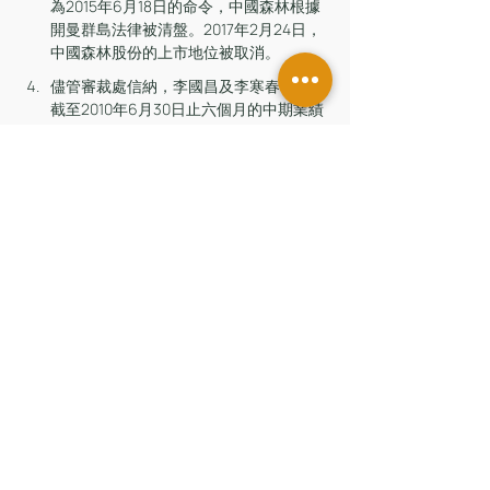
為2015年6月18日的命令，中國森林根據
開曼群島法律被清盤。2017年2月24日，
中國森林股份的上市地位被取消。
儘管審裁處信納，李國昌及李寒春在批准
截至2010年6月30日止六個月的中期業績
公告及中期報告時，均知悉有關虛假陳
述，但審裁處認為，該中期報告內的虛假
資料的綜合影響屬於中性，不太可能誘使
投資者出售或購買中國森林股份。
證監會
留言
撰寫留言......