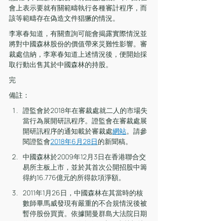
會上表示要就有關範疇執行各種審計程序，而
該等範疇存在偽造文件猖獗的情況。
李寒春知道，有關查詢可能會揭露實際情況並
將對中國森林股份的價值帶來災難性影響。審
裁處信納，李寒春知道上述情況後，便開始採
取行動出售其於中國森林的持股。
完 
備註：
證監會於2018年在審裁處就二人的市場失
當行為展開研訊程序。證監會在審裁處展
開研訊程序的通知載於審裁處
網站
。請參
閱證監會
2018年6月28日
的新聞稿。
中國森林於2009年12月3日在香港聯合交
易所主板上市，並於其首次公開招股中籌
得約16.776億元的所得款項淨額。
2011年1月26日，中國森林在其當時的核
數師畢馬威發現有嚴重的不合規情況後被
暫停股份買賣。依據開曼群島大法院日期