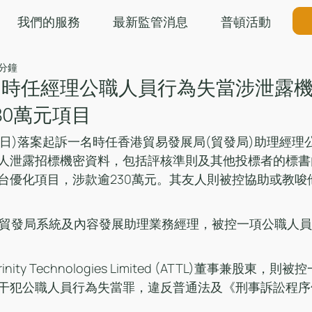
我們的服務
最新監管消息
普頓活動
 分鐘
局時任經理公職人員行為失當涉泄露
30萬元項目
6日)落案起訴一名時任香港貿易發展局(貿發局)助理經理
人泄露招標機密資料，包括評核準則及其他投標者的標書
台優化項目，涉款逾230萬元。其友人則被控協助或教唆
任貿發局系統及內容發展助理業務經理，被控一項公職人
nity Technologies Limited (ATTL)董事兼股東，
干犯公職人員行為失當罪，違反普通法及《刑事訴訟程序