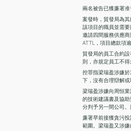
兩名被告已獲廉署准
案發時，貿發局為其網
該項目的職員並需要
邀請四間服務供應商
ATTL，項目總款項
貿發局的員工合約設
則，亦規定員工不得
控罪指梁瑞盈涉嫌於2
下，沒有合理辯解或
梁瑞盈涉嫌向周恒業
的技術建議書及協助
分判予另一間公司。
廉署早前接獲貪污投
範圍。梁瑞盈又涉嫌