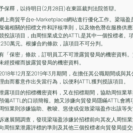
予保釋，以待明日(2月28日)在東區裁判法院答辯。
上商貿平台e-Marketplace網站進行優化工作。梁瑞
擬備相關的招標文件和評核準則，以及物色潛在服務供應
競投該項目，由周恒業成立的ATTL是其中一個投標者。
逾230萬元。根據合約條款，該項目不可分判。
有「保密」條款，訂明員工不可泄露貿發局的機密資料。
未經授權而披露貿發局的機密資料。
018年12月至2019年3月期間，在擔任其公職期間或與
理由而蓄意作出失當行為，以便利ATTL獲判授該項目。
泄露項目的招標機密資料，又在招標期間，協助周恒業草擬
預備ATTL的口頭簡報。她又涉嫌向貿發局隱瞞ATTL會
周恒業則涉嫌協助、教唆、慫使或促致梁瑞盈作出該等失
訴遂展開調查，發現梁瑞盈涉嫌於招標前向其友人周恒業
向周恒業泄露評標的準則及其他三個投標者向貿發局提交