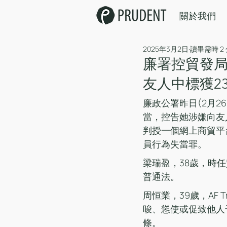
關於我們
2025年3月2日
讀畢需時 2
廉署控貿發
友人中標獲2
廉政公署昨日(2月2
當，控告她涉嫌向友
判授一個網上商貿平
員行為失當罪。
梁瑞盈，38歲，時
普通法。
周恒業，39歲，AF Tri
唆、慫使或促致他人
條。