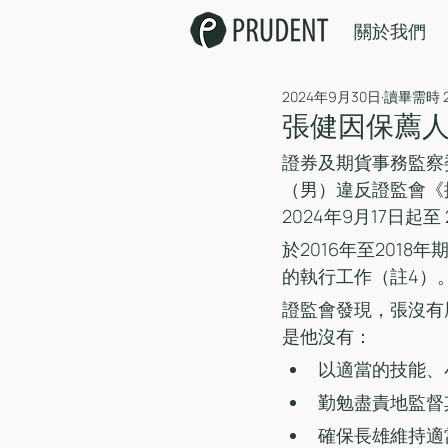
關於我們
2024年9月30日
讀畢需時 
張健因保薦
證券及期貨事務監察
（男）違反證監會《
2024年9月17日起至
於2016年至201
的執行工作（註4）
證監會發現，張沒有
是他沒有：
以適當的技能、
勤勉盡責地監督
確保長雄維持適