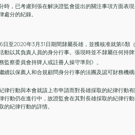
分時，已考慮到張在解決證監會提出的關注事項方面表現
律處分的紀錄。
月16日至2020年3月31日期間隸屬長雄，並獲核准就第6
活動以其負責人員的身分行事。張現時並不隸屬任何持牌
務監察委員會持牌人或註冊人操守準則》。
繼續以保薦人和合規顧問身分行事的法團及認可財務機構
紀律行動與本會就該上市申請而對長雄採取的紀律行動有
律行動仍在進行中，故證監會在其對長雄採取的紀律行動
取的紀律行動的詳情。