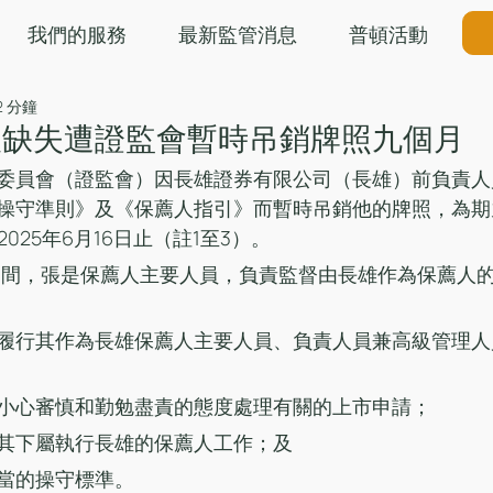
我們的服務
最新監管消息
普頓活動
2 分鐘
人缺失遭證監會暫時吊銷牌照九個月
委員會（證監會）因長雄證券有限公司（長雄）前負責人
操守準則》及《保薦人指引》而暫時吊銷他的牌照，為期
 2025年6月16日止（註1至3）。
8年期間，張是保薦人主要人員，負責監督由長雄作為保薦人
。
履行其作為長雄保薦人主要人員、負責人員兼高級管理人
小心審慎和勤勉盡責的態度處理有關的上市申請；
其下屬執行長雄的保薦人工作；及
當的操守標準。