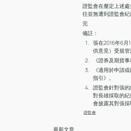
證監會在釐定上述處
往並無遭到證監會紀
完
備註：
張在2016年6
供意見）受規管
《證券及期貨事
《適用於申請或
指引》。
證監會針對張的
對長雄採取的紀
會披露其對張採
證監會
最新文章