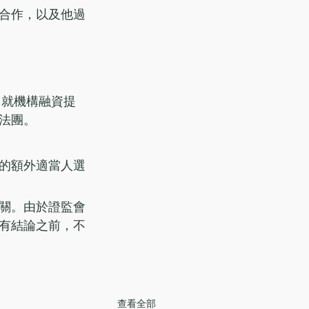
合作，以及他過
類（就機構融資提
法團。
的額外適當人選
關。由於證監會
有結論之前，不
查看全部