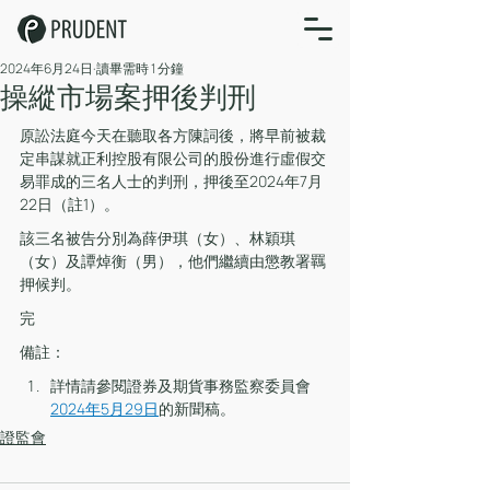
2024年6月24日
讀畢需時 1 分鐘
操縱市場案押後判刑
原訟法庭今天在聽取各方陳詞後，將早前被裁
定串謀就正利控股有限公司的股份進行虛假交
易罪成的三名人士的判刑，押後至2024年7月
22日（註1）。
該三名被告分別為薛伊琪（女）、林穎琪
（女）及譚焯衡（男），他們繼續由懲教署羈
押候判。
完 
備註：
詳情請參閱證券及期貨事務監察委員會
2024年5月29日
的新聞稿。
證監會