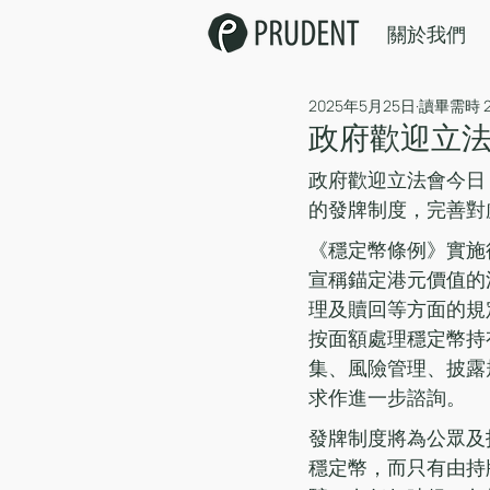
關於我們
2025年5月25日
讀畢需時 
政府歡迎立
政府歡迎立法會今日
的發牌制度，完善對
《穩定幣條例》實施
宣稱錨定港元價值的
理及贖回等方面的規
按面額處理穩定幣持
集、風險管理、披露
求作進一步諮詢。
發牌制度將為公眾及
穩定幣，而只有由持