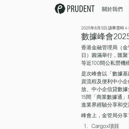
關於我們
2025年8月3日
讀畢需時 4
數據峰會202
香港金融管理局（金
日）圓滿舉行，匯聚
等近100間公私營
是次峰會以「數據基
資流程及便利中小企
放、中小企信貸數據
15間「商業數據通
進業界經驗分享和交
峰會上，金管局分享
Cargox項目