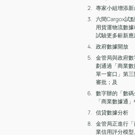
專家小組增添新
六間Cargox試
用貨運物流數據
試驗更多嶄新應
政府數據開放
金管局與政府數
劃通過「商業數
單一窗口」第三
審批；及
數字辦的「數碼
「商業數據通」
信貸數據分析
金管局正進行「
業信用評分模型