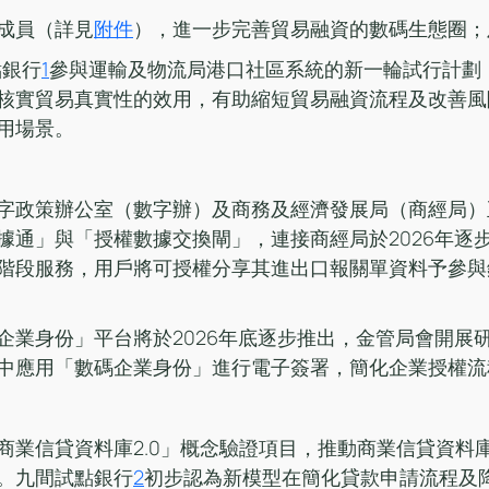
成員（詳見
附件
），進一步完善貿易融資的數碼生態圈；
點銀行
1
參與運輸及物流局港口社區系統的新一輪試行計劃
核實貿易真實性的效用，有助縮短貿易融資流程及改善風
用場景。
字政策辦公室（數字辦）及商務及經濟發展局（商經局）
據通」與「授權數據交換閘」，連接商經局於2026年逐
階段服務，用戶將可授權分享其進出口報關單資料予參與
企業身份」平台將於2026年底逐步推出，金管局會開展
中應用「數碼企業身份」進行電子簽署，簡化企業授權流
商業信貸資料庫2.0」概念驗證項目，推動商業信貸資料
。九間試點銀行
2
初步認為新模型在簡化貸款申請流程及