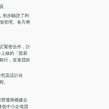
及
，初步驗證了利
險管理。各方將
正緊密合作，計
步上線的「貿易
銀行，促進貸款
研究及設計在
程。
庫營運商構建企
降低中小企借貸