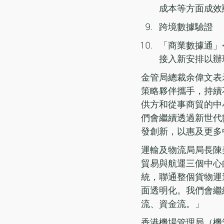
成本等方面成效
跨境數據驗證
「商業數據通」
接入新安排以辦
金管局總裁余偉文表
策略夥伴攜手，持續
供方和從事商貿的中
們會繼續透過新世代
發創新，以惠及更多
運輸及物流局局長陳
貿易與航運三個中心
統，聯通整個貨物運
面透明化。我們會繼
流、資金流。」
香港機場管理局（機