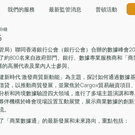
我們的服務
最新監管消息
普頓活動
 分鐘
5
管局）聯同香港銀行公會（銀行公會）合辦的數據峰會202
了約800名來自政府部門、銀行、數據專業服務商和「商
機構的高層代表及業內人士參與。
建新時代 激發商貿新動能」為主題，探討如何通過數據
借貸，以推動商貿發展，並聚焦於Cargox貿易融資項目
分析和跨境數據驗證四大領域，進行了多場主題演講和專
」夥伴機構於峰會現場設置互動展覽，展示商業數據的創
流。
了「商業數據通」的最新發展和未來路向，重點包括：