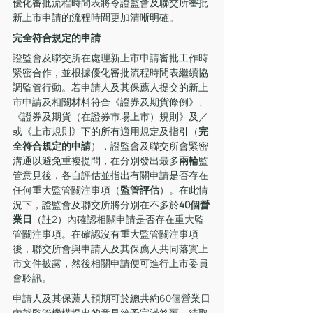
優化審批流程時間表將令證監會及聯交所審批
新上市申請的流程時間更加清晰明確。
完全符合規定的申請
證監會及聯交所在處理新上市申請審批工作時
緊密合作，並根據優化審批流程時間表繼續協
調監管行動。若申請人及其保薦人提交的新上
市申請及相關材料符合《證券及期貨條例》、
《證券及期貨（在證券市場上市）規則》及／
或《上市規則》下的所有適用規定及指引（
完
全符合規定的申請
），證監會及聯交所會緊密
溝通以避免重複提問，在分別發出最多
兩輪
監
管意見後，各自評估並指出有關申請是否存在
任何重大監管關注事項（
監管評估
）。在此情
況下，證監會及聯交所將分別在不多於
40個營
業日
（註2）內確認相關申請是否存在重大監
管關注事項。在確認沒有重大監管關注事項
後，聯交所會與申請人及其保薦人共同落實上
市文件披露，然後相關申請便可進行上市委員
會聆訊。
申請人及其保薦人預期可於總共約60個營業日
內就監管機構提出的意見給予完滿答覆。待取