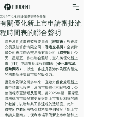
2024年10月28日
讀畢需時 5 分鐘
有關優化新上市申請審批流
程時間表的聯合聲明
證券及期貨事務監察委員會（
證監會
）與香港
交易及結算所有限公司（
香港交易所
）全資附
屬公司香港聯合交易所有限公司（
聯交所
）今
天（星期五）作出聯合聲明，宣布將優化新上
市（註1）申請審批流程時間表（
優化審批流
程時間表
），以進一步提升香港作為區內領先
的國際新股集資市場的吸引力。
證監會及聯交所多年來一直致力優化處理新上
市申請審批程序，及向市場提供相關指引，令
整個程序更清晰及透明。從2023年起，兩家監
管機構向市場發布更多與新上市審批相關的統
計數據，以增加其工作流程的透明度。此外，
聯交所亦將所有指引材料集中刊發於「新上市
申請人指南」，便利市場準備新上市申請和上