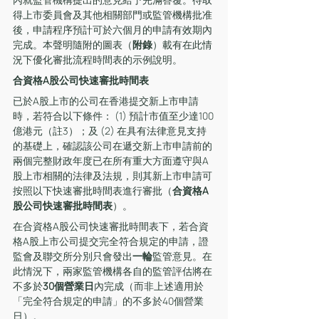
得上市委員會及其他相關部門或監管機構批准
後，申請程序預計可於六個月的申請有效期內
完成。本聲明隨附的圖表（
附錄
）載有在此情
況下優化審批流程時間表的示例說明。 
合資格A股公司快速審批時間表
已於A股上市的公司在香港提交新上市申請
時，若符合以下條件： (1) 預計市值至少達100
億港元（註3）；及 (2) 在具有法律意見支持
的基礎上，確認該公司在遞交新上市申請前的
兩個完整財政年度已在所有重大方面遵守與A
股上市相關的法律及法規，則其新上市申請可
按照以下快速審批時間表進行審批（
合資格A
股公司快速審批時間表
）。
在合資格A股公司快速審批時間表下，若合資
格A股上市公司提交完全符合規定的申請，證
監會及聯交所分別只會發出
一輪
監管意見。在
此情況下，兩家監管機構各自的監管評估將在
不多於
30個營業日
內完成（而非上述適用於
「完全符合規定的申請」的不多於40個營業
日）。