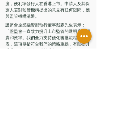
度，便利準發行人在香港上市。申請人及其保
薦人若對監管機構提出的意見有任何疑問，應
與監管機構溝通。
證監會企業融資部執行董事戴霖先生表示：
「證監會一直致力提升上市監管的透明度、問
責和效率。我們全力支持優化審批流程時間
表，這項舉措符合我們的策略重點，有助提升
香港資本市場的全球競爭力及吸引力。」
香港交易所上市主管伍潔鏇女士表示：「香港
交易所致力履行前線監管機構的職責，審慎並
有效率地審批新上市申請。我們相信優化審批
流程時間表（包括推行合資格A股公司快速審
批時間表）將有助提升新上市申請審批程序的
清晰度和確定性，有助申請人及其顧問制定上
市計劃，進一步提升香港作為國際金融中心的
吸引力。我們期待與潛在發行人及其顧問繼續
緊密合作，在各方的支持和配合下，高效、及
時地處理上市審批。」
證監會及聯交所歡迎市場人士繼續提供意見，
並期待申請人和其顧問致力以高水準籌備新上