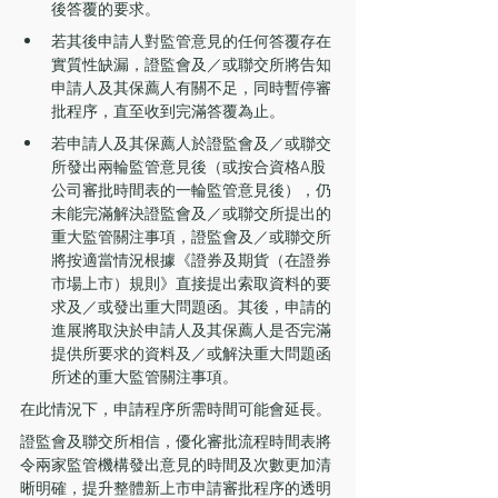
後答覆的要求。
若其後申請人對監管意見的任何答覆存在
實質性缺漏，證監會及／或聯交所將告知
申請人及其保薦人有關不足，同時暫停審
批程序，直至收到完滿答覆為止。
若申請人及其保薦人於證監會及／或聯交
所發出兩輪監管意見後（或按合資格A股
公司審批時間表的一輪監管意見後），仍
未能完滿解決證監會及／或聯交所提出的
重大監管關注事項，證監會及／或聯交所
將按適當情況根據《證券及期貨（在證券
市場上市）規則》直接提出索取資料的要
求及／或發出重大問題函。其後，申請的
進展將取決於申請人及其保薦人是否完滿
提供所要求的資料及／或解決重大問題函
所述的重大監管關注事項。 
在此情況下，申請程序所需時間可能會延長。
證監會及聯交所相信，優化審批流程時間表將
令兩家監管機構發出意見的時間及次數更加清
晰明確，提升整體新上市申請審批程序的透明