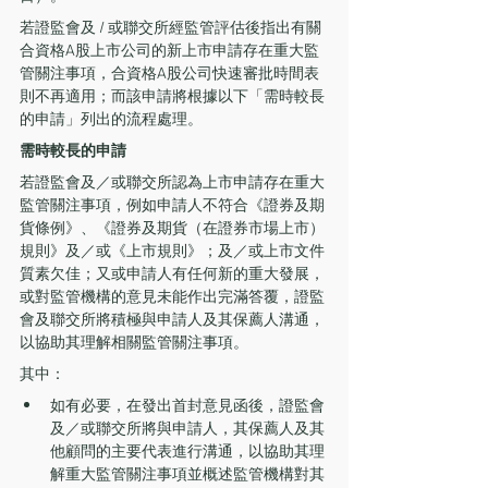
若證監會及 / 或聯交所經監管評估後指出有關
合資格A股上市公司的新上市申請存在重大監
管關注事項，合資格A股公司快速審批時間表
則不再適用；而該申請將根據以下「需時較長
的申請」列出的流程處理。
需時較長的申請
若證監會及／或聯交所認為上市申請存在重大
監管關注事項，例如申請人不符合《證券及期
貨條例》、《證券及期貨（在證券市場上市）
規則》及／或《上市規則》；及／或上市文件
質素欠佳；又或申請人有任何新的重大發展，
或對監管機構的意見未能作出完滿答覆，證監
會及聯交所將積極與申請人及其保薦人溝通，
以協助其理解相關監管關注事項。
其中：
如有必要，在發出首封意見函後，證監會
及／或聯交所將與申請人，其保薦人及其
他顧問的主要代表進行溝通，以協助其理
解重大監管關注事項並概述監管機構對其