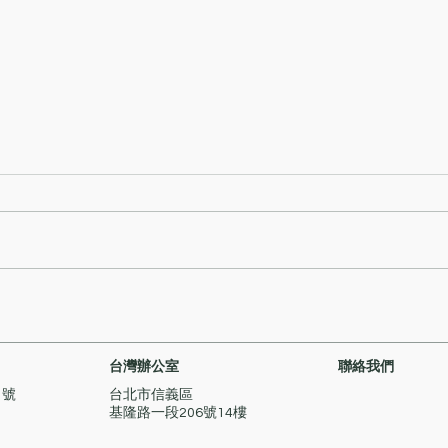
耀才證券國際（香港）有限公
興證
司因在監察可疑交易方面犯有
並處
內部監控缺失遭證監會譴責及
及在
台灣辦公室
聯絡我們
罰款280萬元
他缺
1號
台北市信義區
680
基隆路一段206號14樓