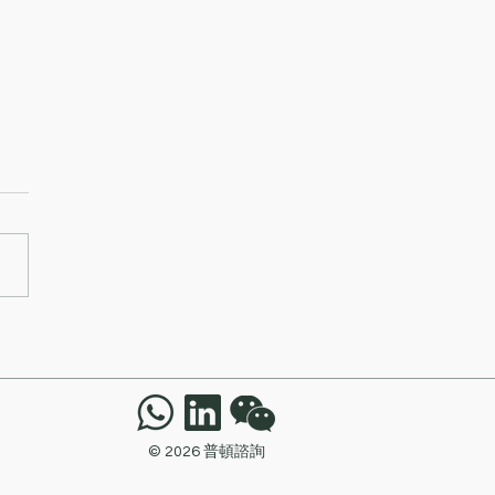
國際資管因未能妥善識別
理可疑安排中的預警跡象
管理私人基金方面犯有其
失而遭證監會譴責及罰款
萬元
© 2026 普頓諮詢