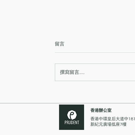
留言
撰寫留言......
證監會就中國糖果控股有限公
司前高層人員的企業失當行為
取得針對他們為期13年的取消
香港辦公室
資格令
香港中環皇后大道中18
新紀元廣場低座7樓