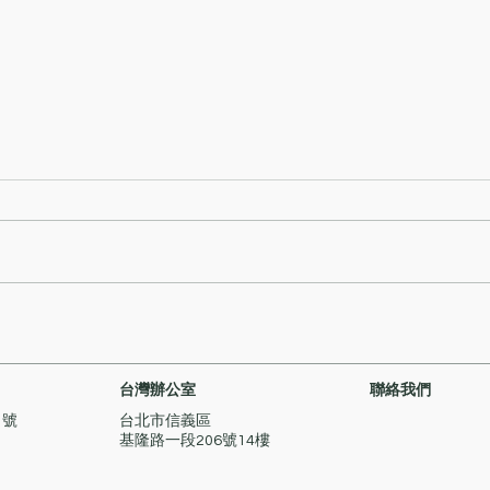
興證國際資管因未能妥善識別
六福
並處理可疑安排中的預警跡象
網絡
及在管理私人基金方面犯有其
網絡
台灣辦公室
聯絡我們
他缺失而遭證監會譴責及罰款
210
1號
台北市信義區
680萬元
基隆路一段206號14樓