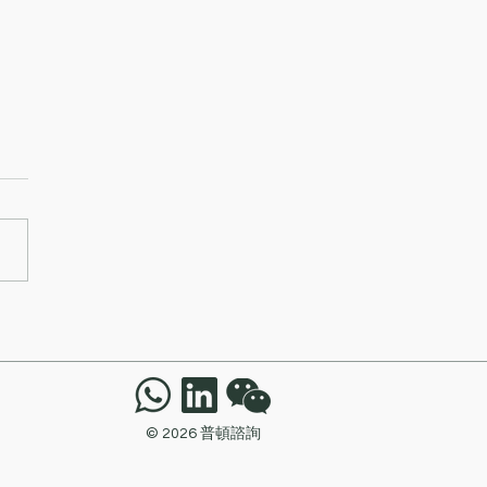
證券（香港）有限公司因
保安監控措施不足以抵禦
攻擊遭證監會譴責及罰款
萬元
© 2026 普頓諮詢