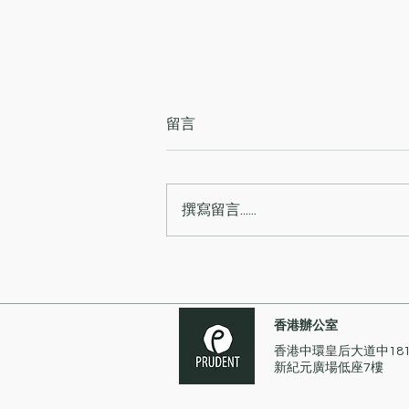
留言
撰寫留言......
耀才證券國際（香港）有限公
司因在監察可疑交易方面犯有
內部監控缺失遭證監會譴責及
香港辦公室
罰款280萬元
香港中環皇后大道中18
新紀元廣場低座7樓