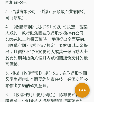
的相關公告。
3.   佳誠有限公司（佳誠）及頂級企業有限公
司（頂級）。
4.   《收購守則》規則26.1(a)及(b)規定，當某
人或其一致行動集團在取得股份後持有公司
30%或以上的投票權時，便須提出全面要約。
《收購守則》規則26.3規定，要約須以現金提
出，且價格不得低於要約人或其一致行動人士
於要約期開始前六個月內就相關股份支付的最
高價格。
5.   根據《收購守則》規則3.6，在取得股份而
又產生須作出全面要約的責任後，必須立即公
布作出要約的確實意圖。
6.   《收購守則》規則5規定，除非要約條件未
獲達成，否則要約人必須繼續進行該項要約。
7.   自願要約的條件為要約人及其一致行動人士
持有的股份及接納股份所代表的佐丹奴總投票
權超過50%。如將佳誠及頂級持有的佐丹奴股
份一併計算在內，相關一致行動集團持有的股