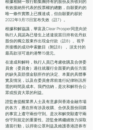
根據相關一致行動集團持有的股份及所收到的
有效接納所代表的投票權的總數，自願要約的
唯一條件實際上已獲達成，但自願要約卻於
2022年9月13日宣布失效（註7）。
根據和解協議，華富及Clear Prosper同意向於
執行人員認為已發生上述違規當日持有佐丹奴
股份的獨立股東作出現金付款（註8）。視乎
所接獲的成功申索數目（附註8）， 須支付的
最高款項可達約港幣15億元。
在達成和解時，執行人員已考慮收購及合併委
員會（委員會）過往就履行全面要約責任方面
的缺失及賠償金額所作的決定、本案的具體事
實及情況，以及在委員會席前進行紀律聆訊所
需的時間及成本。我們信納，是次和解符合公
眾或投資大眾的利益。
證監會提醒業界人士及有意參與香港金融市場
的各方，應在所有涉及收購、合併及股份回購
的事宜上遵守兩份守則。是次和解突顯遵守兩
份守則規定的重要性。證監會將繼續致力採取
適當行動，以捍衛公眾利益及維護香港證券市