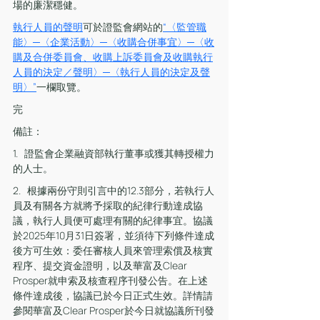
場的廉潔穩健。
執行人員的聲明
可於證監會網站的
“〈監管職
能〉─〈企業活動〉─〈收購合併事宜〉─〈收
購及合併委員會、收購上訴委員會及收購執行
人員的決定／聲明〉─〈執行人員的決定及聲
明〉”
一欄取覽。
完
備註：
1.   證監會企業融資部執行董事或獲其轉授權力
的人士。
2.   根據兩份守則引言中的12.3部分，若執行人
員及有關各方就將予採取的紀律行動達成協
議，執行人員便可處理有關的紀律事宜。協議
於2025年10月31日簽署，並須待下列條件達成
後方可生效：委任審核人員來管理索償及核實
程序、提交資金證明，以及華富及Clear 
Prosper就申索及核查程序刊發公告。在上述
條件達成後，協議已於今日正式生效。詳情請
參閱華富及Clear Prosper於今日就協議所刊發