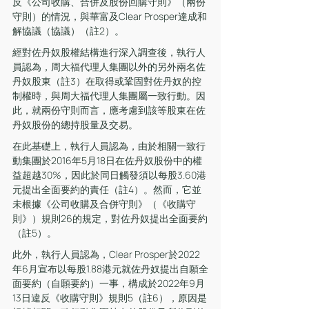
反《公司收購、合併及股份回購守則》（兩份
守則）的情況，與華富及Clear Prosper達成和
解協議（協議）（註2）。
經對佐丹奴股權結構進行深入調查後，執行人
員認為，周大福代理人集團以外的另外兩名佐
丹奴股東（註3）在取得或鞏固對佐丹奴的控
制權時，與周大福代理人集團屬一致行動。因
此，就兩份守則而言，應考慮到該等股東在佐
丹奴股份的總持股量及交易。
在此基礎上，執行人員認為，由於相關一致行
動集團於2016年5月18日在佐丹奴股份中的權
益超越30%，因此於同日觸發須以每股3.60港
元提出全面要約的責任（註4）。然而，它並
未根據《公司收購及合併守則》（《收購守
則》）規則26的規定，對佐丹奴提出全面要約
（註5）。
此外，執行人員認為，Clear Prosper於2022
年6月宣布以每股1.88港元就佐丹奴提出自願全
面要約（自願要約）一事，構成於2022年9月
13日違反《收購守則》規則5（註6），原因是