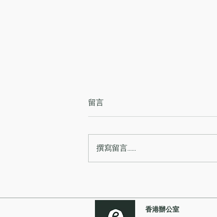
留言
撰寫留言......
香港交易所與金管局推出試點
項目為衍生產品收市後交易時
段提供數碼支付方案
香港辦公室