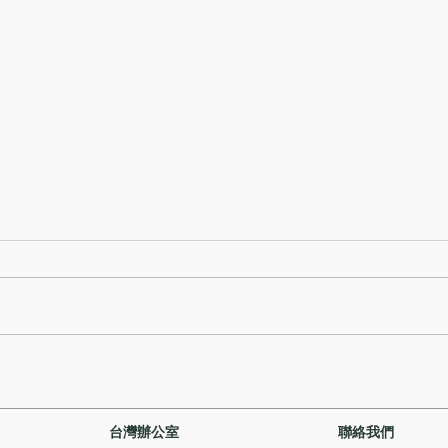
發出
慎防聲稱與持牌穩定幣發行人
有關的代幣
台灣辦公室
聯絡我們