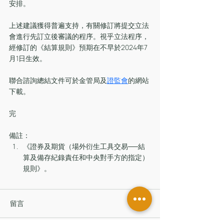
安排。
上述建議獲得普遍支持，有關修訂將提交立法
會進行先訂立後審議的程序。視乎立法程序，
經修訂的《結算規則》預期在不早於2024年7
月1日生效。
聯合諮詢總結文件可於金管局及
證監會
的網站
下載。
完
備註：
《證券及期貨（場外衍生工具交易──結
算及備存紀錄責任和中央對手方的指定）
規則》。
留言