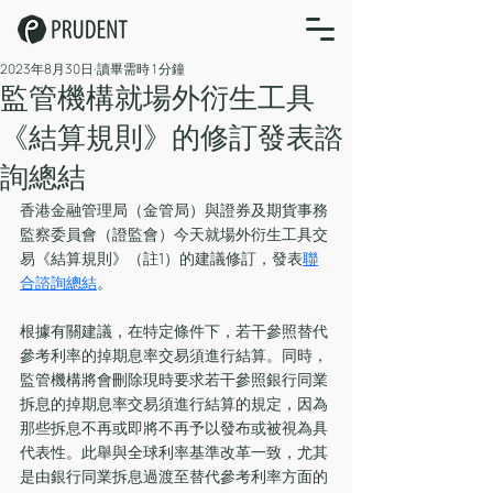
2023年8月30日
讀畢需時 1 分鐘
監管機構就場外衍生工具
《結算規則》的修訂發表諮
詢總結
香港金融管理局（金管局）與證券及期貨事務
監察委員會（證監會）今天就場外衍生工具交
易《結算規則》（註1）的建議修訂，發表
聯
合諮詢總結
。
根據有關建議，在特定條件下，若干參照替代
參考利率的掉期息率交易須進行結算。同時，
監管機構將會刪除現時要求若干參照銀行同業
拆息的掉期息率交易須進行結算的規定，因為
那些拆息不再或即將不再予以發布或被視為具
代表性。此舉與全球利率基準改革一致，尤其
是由銀行同業拆息過渡至替代參考利率方面的