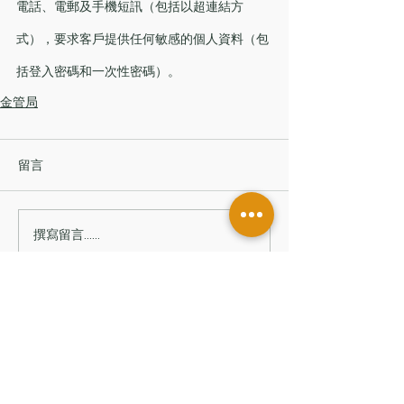
電話、電郵及手機短訊（包括以超連結方
式），要求客戶提供任何敏感的個人資料（包
括登入密碼和一次性密碼）。
金管局
留言
撰寫留言......
香港辦公室
香港中環皇后大道中181號
新紀元廣場低座7樓
台灣辦公室
台北市信義區