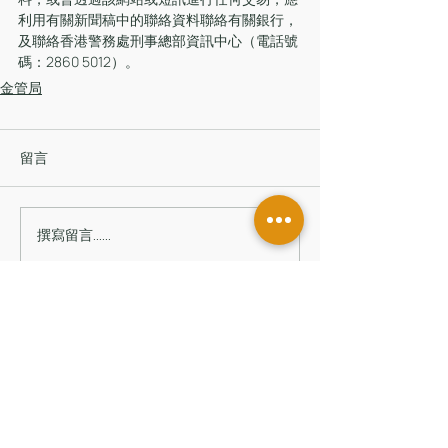
利用有關新聞稿中的聯絡資料聯絡有關銀行，
及聯絡香港警務處刑事總部資訊中心（電話號
碼：2860 5012）。
金管局
留言
撰寫留言......
香港辦公室
香港中環皇后大道中181號
新紀元廣場低座7樓
台灣辦公室
台北市信義區
基隆路一段206號14樓