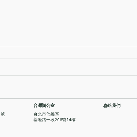
海關首宗旅客跨境運送大量現
香港
金類物品清洗黑錢裁定罪成案
屬及
件
交易
台灣辦公室
聯絡我們
1號
台北市信義區
基隆路一段206號14樓