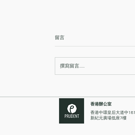
留言
撰寫留言......
香港海關根據私煙案件調查偵
破涉款約一千一百三十萬元清
洗黑錢案
香港辦公室
香港中環皇后大道中18
新紀元廣場低座7樓