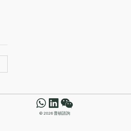
海關偵破非B類註冊貴金
寶石交易商進行指明現金
的案件
© 2026 普頓諮詢