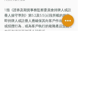
1 指《證券及期貨事務監察委員會持牌人或註
冊人操守準則》第5.2及5.5(a)段所載的規定，
即持牌人或註冊人應確保其向客戶作出的建議
或招攬行為，或為客戶執行的複雜產品交易，
在所有情況下都適合該客戶。
2 於2020年12月23日，金管局發出《關於投資
者保障措施的常見問題》；同日，證監會發出
《致中介人的通函──有關遵守為客戶提供合
理適當建議的責任及有關複雜產品的規定的常
見問題》。
按這裡下載文件
附錄文件:
附件1
附件2