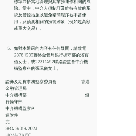
標準並恰當地管理與其業務運作相關的風
險。當中，中介人須制訂及維持有效的系
統及管控措施以避免精簡程序被不當使
用，及偵測相關的預警跡象（例如超高額
或重大交易）。
如對本通函的內容有任何疑問，請致電
2878 1903聯絡金管局銀行操守部的潘寶
儀女士，或2231 1492聯絡證監會中介機
構監察科的張珮儀女士。
證券及期貨事務監察委員會                           香港
金融管理局
中介機構部                                                                銀
行操守部
中介機構監察科
連附件
完
SFO/IS/019/2023
HKMA/B1/15C