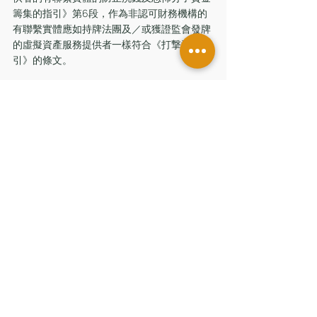
籌集的指引》第6段，作為非認可財務機構的
有聯繫實體應如持牌法團及／或獲證監會發牌
的虛擬資產服務提供者一樣符合《打撃洗錢指
引》的條文。
按這裡下載文件
附錄文件:
附件1 (只供英文版)
附件2
附件3
留言
撰寫留言......