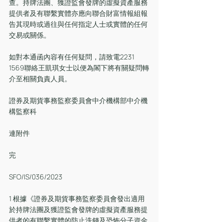
查。持牌法團、獲證監會發牌的虛擬資產服務
提供者及有聯繫實體亦應向聯合財富情報組報
告其現時或過往與任何指定人士或實體的任何
交易或關係。
如對本通函內容有任何疑問，請致電2231 
1569聯絡王凱琪女士以便為閣下將有關疑問轉
介至相關負責人員。
證券及期貨事務監察委員會中介機構部中介機
構監察科
連附件
完
SFO/IS/036/2023
1 根據《證券及期貨事務監察委員會發出適用
於持牌法團及獲證監會發牌的虛擬資產服務提
供者的有聯繫實體的防止洗錢及恐怖分子資金