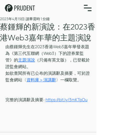
2023年4月19日
讀畢需時 1 分鐘
蔡鍾輝的新演說：在2023香
港Web3嘉年華的主題演說
由蔡鍾輝先生在2023香港Web3嘉年華發表題
為《第三代互聯網（Web3）下的證券業監
管》的
主題演說
（只備有英文版），已登載於
證監會網站。
如欲查閱所有已公布的演講辭及摘要，可於證
監會網站〈
資料庫＞演講辭
〉一欄取覽。
完整的演講辭及摘要: 
https://bit.ly/3mKTpOu