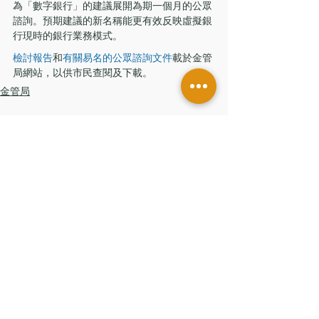
為「數字銀行」的建議展開為期一個月的公眾
諮詢。預期建議的新名稱能更有效反映虛擬銀
行現時的銀行業務模式。
檢討報告
和
有關易名的公眾諮詢文件
載於金管
局網站，以供市民查閱及下載。
金管局
留言
撰寫留言......
香港辦公室
香港中環皇后大道中181號
新紀元廣場低座7樓
台灣辦公室