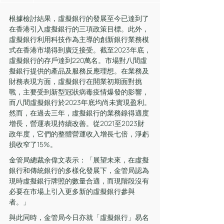
根據檢討結果，虛擬銀行的發展至今已達到了
在香港引入虛擬銀行的三項政策目標。此外，
虛擬銀行利用科技作為主導的創新銀行業務模
式在香港市場得到廣泛接受。截至2023年底，
虛擬銀行的存戶達到220萬名。市場對八間虛
擬銀行提供的產品及服務反應理想。在業務及
財務表現方面，虛擬銀行在開業初期面對挑
戰，主要受到新型冠狀病毒疫情爆發的影響，
而八間虛擬銀行於2023年底均尚未實現盈利。
然而，在過去三年，虛擬銀行的業務錄得適度
增長，營運表現持續改善。從2021至2023財
政年度，它們的整體營運收入增長七倍，淨虧
損收窄了15%。 
金管局總裁余偉文表示：「展望未來，在虛擬
銀行和傳統銀行的多樣化發展下，金管局認為
現時虛擬銀行牌照的數量合適，而現階段沒有
必要在市場上引入更多新的虛擬銀行參與
者。」   
與此同時，金管局今日亦就「虛擬銀行」易名