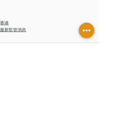
香港
最新監管消息
留言
撰寫留言......
香港辦公室
香港中環皇后大道中181號
新紀元廣場低座7樓
台灣辦公室
台北市信義區
基隆路一段206號14樓