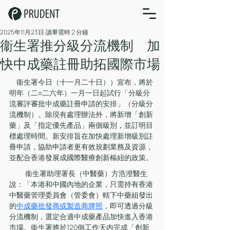
2025年11月23日
讀畢需時 2 分鐘
衞生署推分級分流機制 加
快中成藥註冊助拓國際市場
　衞生署今日（十一月二十日））宣布，將於
明年（二○二六年）一月一日起試行「分級分
流審評審批中成藥註冊申請的安排」（分級分
流機制）。除現有處理辦法外，將新增「創新
藥」及「指定優先產品」兩個級別，並訂明目
標處理時間。新安排旨在加快處理新增級別註
冊申請，協助申請者更有效規劃業務及資源，
並配合香港發展成國際醫療創新樞紐的政策。
 　　衞生署助理署長（中醫藥）方浩澄醫生
說：「本港和中國內地的企業，只需持有香港
中醫藥管理委員會（管委會）轄下中藥組發出
的
中成藥批發商或製造商牌照
，即可透過分級
分流機制，選定合適中成藥產品加快進入香港
市場。衞生署將於120個工作天內完成「創新