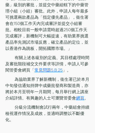
藥」級別的審批，並提交中藥組轄下的中藥管
理小組（小組）審批。此外，申請人每年最多
可挑選兩款產品為「指定優先產品」，衞生署
會在150個工作天內完成審評並提交小組審
批。相較目前一般申請需時超過250個工作天
完成審評，新機制可大幅提速，有助業界挑選
產品率先測試市場反應，確立產品的定位，並
以香港作為跳板，開拓國際市場。」
 　　有關上述各級別的定義、其目標處理時間
及審批階段補交文件要求等詳情，申請人可參
閱管委會網頁「
常見問題5.B.25
」。
 　　為協助業界了解新機制，衞生署已於本月
中旬發信通知持牌中成藥批發商和製造商，亦
將於本月至明年一月期間，每月舉行網上講座
介紹詳情。有興趣的人士可瀏覽管委會
網頁
。
 　　分級分流機制會試行兩年，中藥組會持續
檢視運作情況及成效，並適時調整以不斷優
化。 