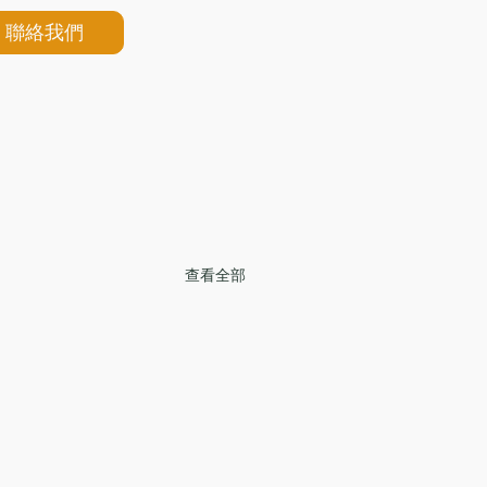
聯絡我們
查看全部