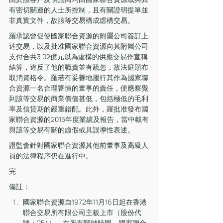
有密切關連的人士所控制，且有關證明提單並
非真實文件，故該等交易構成虛構交易。
羅承認曾促使國家聯合資源的附屬公司簽訂上
述交易，以及批准國家聯合資源向其附屬公司
支付合共3.02億元以為虛構的供應交易作宣稱
結算，違反了他的職責並有疏忽，故法庭頒布
取消資格令。羅若有妥善地履行其作為國家聯
合資源一名合理審慎的董事的責任，便應察覺
到該等交易的商業價值甚低，包括極低的毛利
率及信貸期的嚴重錯配。此外，羅批准發布國
家聯合資源的2015年度業績及報告，當中載有
與該等交易有關的虛假或具誤導性表述。
證監會針對國家聯合資源其他前董事及高級人
員的法律程序仍在進行中。
完
備註：
國家聯合資源自1972年11月16日起在香港
聯合交易所有限公司主板上市（股份代
號：254）。在所有關鍵時間，國家聯合