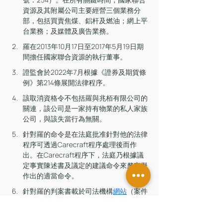
資源及其附屬公司主要經營三個業務分
部，包括買賣焦煤、鋁杆及燃油；網上平
台業務；及媒體及廣告業務。
羅在2013年10月17日至2017年5月19日期
間擔任國家聯合資源的執行董事。
證監會於2022年7月根據《證券及期貨條
例》第214條展開法律程序。
該取消資格令不包括羅與兆栢有限公司的
關連，該公司是一家持有物業的私人家族
公司，與該失當行為無關。
針對羅的命令是在法庭批准針對他的法律
程序可透過Carecraft程序處理後而作
出。在Carecraft程序下，法庭乃根據議
定事實陳述書及議定的建議命令來釐定擬
作出的適當命令。
針對羅的判案書載於司法機構
網站
（案件
編號：HCMP 896/2022）。
證監會