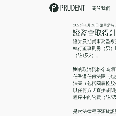
關於我們
2023年6月26日
讀畢需時 
證監會取得
證券及期貨事務監察
執行董事劉勇（男）
（註1及2）。
劉的取消資格令為期
任香港任何法團（包
法團（包括國農控股
以任何方式直接或間
程序中的訟費（註3
是次法律程序源於證