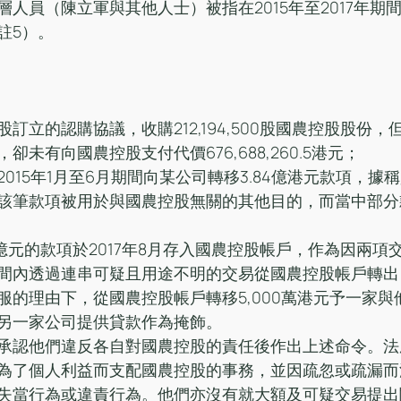
人員（陳立軍與其他人士）被指在2015年至2017年期
註5）。
立的認購協議，收購212,194,500股國農控股股份，但於
未有向國農控股支付代價676,688,260.5港元；
015年1月至6月期間向某公司轉移3.84億港元款項，據
該筆款項被用於與國農控股無關的其他目的，而當中部分
5億元的款項於2017年8月存入國農控股帳戶，作為因兩項
間內透過連串可疑且用途不明的交易從國農控股帳戶轉出
服的理由下，從國農控股帳戶轉移5,000萬港元予一家與
另一家公司提供貸款作為掩飾。
承認他們違反各自對國農控股的責任後作出上述命令。法
為了個人利益而支配國農控股的事務，並因疏忽或疏漏而
失當行為或違責行為。他們亦沒有就大額及可疑交易提出