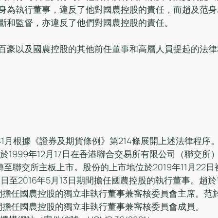
身為執行董事，違反了他對國農控股的責任，而趙及范身
斷和監督，亦違反了他們對國農控股的責任。
百豪以及國農控股的其他前任董事和高層人員提起的法律
021年1月根據《證券及期貨條例》第214條展開上述法律程序
日轉至聯交所主板上市。股份的上市地位於2019年11月22
日期間擔任國農控股的獨立非執行董事兼審核委員會主席。范於2
日期間擔任國農控股的獨立非執行董事兼審核委員會成員。