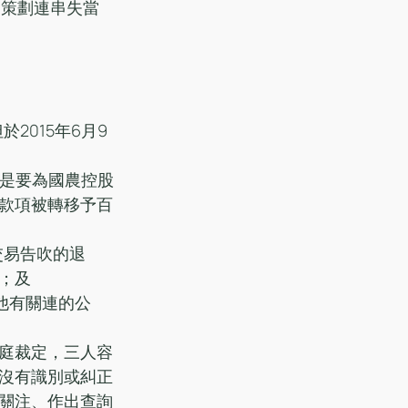
間策劃連串失當
2015年6月9
稱是要為國農控股
款項被轉移予百
交易告吹的退
；及
他有關連的公
庭裁定，三人容
沒有識別或糾正
關注、作出查詢