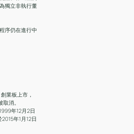
為獨立非執行董
程序仍在進行中
。
日被取消。
015年1月12日