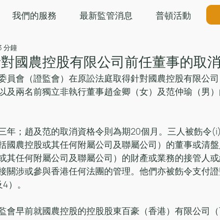
我們的服務
最新監管消息
普頓活動
3 分鐘
針對國農控股有限公司前任董事的取
委員會（證監會）在原訟法庭取得針對國農控股有限公司
以及兩名前獨立非執行董事趙金卿（女）及范仲瑜（男）
三年；趙及范的取消資格令則為期20個月。三人被飭令(i
括國農控股或其任何附屬公司及聯屬公司）的董事或清盤
或其任何附屬公司及聯屬公司）的財產或業務的接管人或經理
接關涉或參與香港任何法團的管理。他們亦被飭令支付證
及4）。
監會早前就國農控股的控股股東百豪（香港）有限公司（