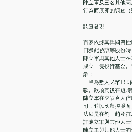
陳立軍及三名其他高層
行為而展開的調查（
調查發現：
百豪依據其與國農控股訂
日獲配發該等股份時，卻
陳立軍與其他人士在2
成立一隻投資基金。
豪；
一筆為數人民幣18.
款。款項其後在短時
陳立軍在欠缺令人信
司，並以國農控股向
法庭是在劉、趙及范
許陳立軍與其他人士
陳立軍與其他人士的