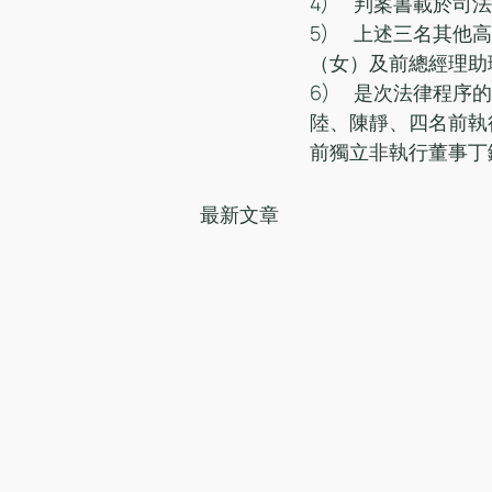
4)	判案書載於司
5)	上述三名其他高層人員分別是前總經理蔡偉恒（男）、前財務經理／財務總監陸穎
（女）及前總經理助
6)	是次法律程序的答辯人亦包括國農控股的其他前任董事及高層人員，即陳立軍、蔡、
陸、陳靜、四名前執
前獨立非執行董事丁
最新文章