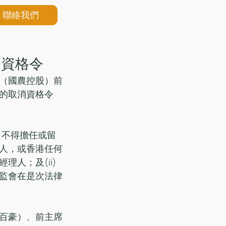
聯絡我們
消資格令
（國農控股）前
的取消資格令
)不得擔任或留
人，或香港任何
人；及(ii)
監會在是次法律
百豪）、前主席