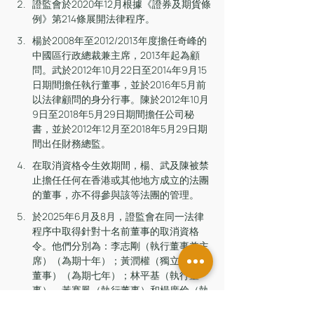
證監會於2020年12月根據《證券及期貨條
例》第214條展開法律程序。
楊於2008年至2012/2013年度擔任奇峰的
中國區行政總裁兼主席，2013年起為顧
問。武於2012年10月22日至2014年9月15
日期間擔任執行董事，並於2016年5月前
以法律顧問的身分行事。陳於2012年10月
9日至2018年5月29日期間擔任公司秘
書，並於2012年12月至2018年5月29日期
間出任財務總監。
在取消資格令生效期間，楊、武及陳被禁
止擔任任何在香港或其他地方成立的法團
的董事，亦不得參與該等法團的管理。
於2025年6月及8月，證監會在同一法律
程序中取得針對十名前董事的取消資格
令。他們分別為：李志剛（執行董事兼主
席）（為期十年）；黃潤權（獨立非執行
董事）（為期七年）；林平基（執行董
事）、黃賽鳳（執行董事）和楊廣倫（執
行董事）（各為期五年）；陳志遠（獨立