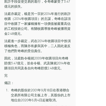
欺詐手段促使交易的進行，令奇峰蒙受了3.47
億元的損失。
法庭亦裁定，楊是另一宗於2014年進行的欺詐
收購（2014年收購項目）的主謀，奇峰在該項
目中收購了一家據稱擁有一項價值被嚴重高估
的工程技術公司。有關收購導致奇峰被挪用資
金2.48億元。
法庭進一步裁定，武在2014年收購項目中扮演
積極角色，而陳亦有參與其中，二人因此違反
了他們對奇峰的受信責任。
因此，法庭飭令楊就2009年收購項目向奇峰
賠償3.47億元，並命令楊、武及陳就2014年收
購項目共同及各自向奇峰賠償2.48億元。
完
備註：
奇峰的股份於2001年9月18日在香港聯合
交易所有限公司主板上市，其股份的上市
地位自2020年6月4日起被取消。