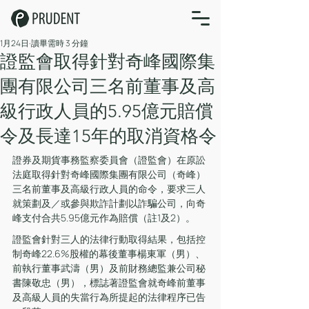
1月24日
讀畢需時 3 分鐘
證監會取得針對奇峰國際集
團有限公司三名前董事及高
級行政人員的5.95億元賠償
令及長達15年的取消資格令
證券及期貨事務監察委員會（證監會）在原訟
法庭取得針對奇峰國際集團有限公司（奇峰）
三名前董事及高級行政人員的命令，要求三人
就策劃及／或參與欺詐計劃以詐騙公司，向奇
峰支付合共5.95億元作為賠償（註1及2）。
證監會針對三人的法律行動取得結果，包括控
制奇峰22.6%股權的幕後董事楊東軍（男）、
前執行董事武濤（男）及前財務總監兼公司秘
書陳敬忠（男），標誌著證監會就奇峰前董事
及高級人員的失當行為所提起的法律程序已告