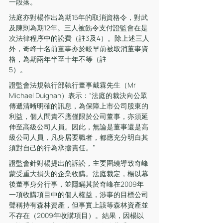
一段落。
法庭亦對楊作出為期15年的取消資格令，對武
及陳則為期12年。三人被飭令支付證監會在是
次法律程序中的訟費（註3及4）。除上述三人
外，奇峰十名前董事亦於較早前被取消董事資
格，為期兩年半至十年不等（註
5）。                       
證監會法規執行部執行董事戴霖先生（Mr 
Michael Duignan）表示：“法庭的裁決向公眾
傳遞清晰明確的訊息，為保障上市公司股東的
利益，個人問責不應僅限於公司董事，亦須延
伸至高級公司人員。因此，無論是董事還是高
級公司人員，凡身居要職者，都應充分明白其
須對自己的行為承擔責任。”
證監會針對楊提出的訴訟，主要圍繞導致奇峰
蒙受重大損失的企業收購。法庭裁定，楊以幕
後董事身分行事，並隱瞞其於奇峰在2009年
一項收購項目中的個人權益，涉事的目標公司
聲稱持有森林資產，但事實上該等森林資產並
不存在（2009年收購項目）。結果，因楊以