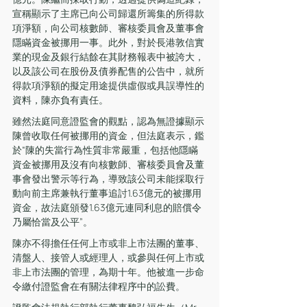
宣稱顯示了主席已向公司歸還所籌集的所得款
項淨額，向公司核數師、審核委員會及董事會
隱瞞資金被挪用一事。此外，對於長港敦信實
業的現金及銀行結餘在其財務報表中被誇大，
以及該公司在股份及債券配售的公告中，就所
得款項淨額的擬定用途提供虛假或具誤導性的
資料，陳亦負有責任。
雖然法庭同意證監會的觀點，認為無證據顯示
陳曾收取任何被挪用的資金，但法庭表示，鑑
於“陳的失當行為性質非常嚴重，包括他隱瞞
資金被挪用及沒有向核數師、審核委員會及董
事會發出警示等行為，導致該公司未能採取行
動向前主席兼執行董事追討1.63億元的被挪用
資金，故法庭頒發1.63億元連同利息的賠償令
乃屬恰當及公平”。
陳亦不得擔任任何上市或非上市法團的董事、
清盤人、接管人或經理人，或參與任何上市或
非上市法團的管理，為期十年。他被進一步命
令繳付證監會在有關法律程序中的訟費。