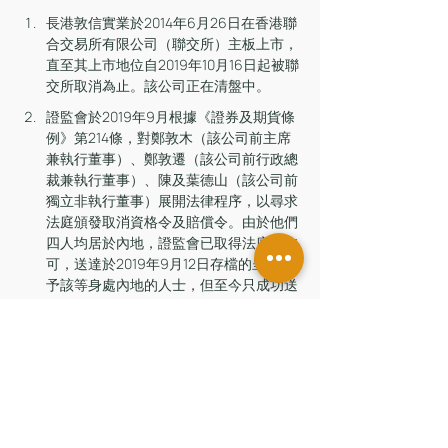
長港敦信實業於2014年6月26日在香港聯
合交易所有限公司（聯交所）主板上市，
直至其上市地位自2019年10月16日起被聯
交所取消為止。該公司正在清盤中。
證監會於2019年9月根據《證券及期貨條
例》第214條，對鄭敦木（該公司前主席
兼執行董事）、鄭敦遷（該公司前行政總
裁兼執行董事）、陳及葉德山（該公司前
獨立非執行董事）展開法律程序，以尋求
法庭頒發取消資格令及賠償令。由於他們
四人均居於內地，證監會已取得法庭的許
可，送達於2019年9月12日存檔的呈請書
予該等身處內地的人士，但至今只成功送
達予陳。
陳被命令支付1.63億元連同由呈請書日期
至判案書日期止按滙豐銀行的最優惠利率
加2%計算的利息，而其後的利息則按判
定利率計算。
日期為2024年3月28日的判案書載於司法