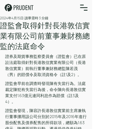
2024年4月15日
讀畢需時 3 分鐘
證監會取得針對長港敦信實
業有限公司前董事兼財務總
監的法庭命令
證券及期貨事務監察委員會（證監會）已在原
訟法庭取得針對長港敦信實業有限公司（長港
敦信實業）前執行董事兼財務總監陳若茂
（男）的賠償令及取消資格令（註1及2）。
證監會早前在調查時發現陳有失當行為。法庭
裁定陳犯有失當行為後，命令陳向長港敦信實
業支付1.63億元連同利息作為賠償（註3及
4）。
證監會發現，陳容許長港敦信實業前主席兼執
行董事挪用該公司分別於2015年及2016年進行
股份配售及債券配售的所得款項，總額為1.63
億元。陳繼而採取行動，透過提供偽造紀錄，