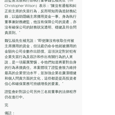
證監會法規執行部執行董事魏弘福先生（Mr 
Christopher Wilson）表示：“陳沒有通報和糾
正前主席的失當行為，反而明知而偽造財務紀
錄，以協助隱瞞主席挪用資金一事。身為執行
董事兼財務總監，他沒有保障公司的資產，亦
沒有確保公司的財務狀況透明、穩健及符合問
責原則。”
魏弘福先生補充說：“即使陳沒有收取任何被
主席挪用的資金，但法庭仍命令他就被挪用的
金額向公司全數作出賠償。這項決定對於犯有
企業失當行為及容許和作出有關行為的人來
說，是一項嚴厲警惕，令他們知道將要對自身
的行為承擔責任。本案體現了證監會致力維持
最高的企業管治水平，並加強企業在廉潔穩健
和個人問責方面的文化，這些都是提高投資者
信心和確保業務可持續增長的要素。”
證監會針對該公司另外三名前董事的法律程序
仍在進行中。
完
備註：