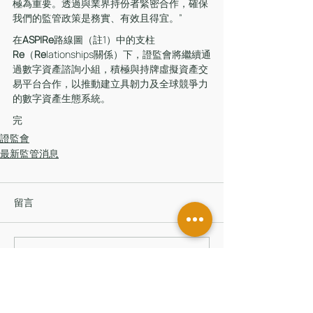
極為重要。透過與業界持份者緊密合作，確保
我們的監管政策是務實、有效且得宜。”
在
ASPIRe
路線圖（註1）中的支柱
Re
（
Re
lationships關係）下，證監會將繼續通
過數字資產諮詢小組，積極與持牌虛擬資產交
易平台合作，以推動建立具韌力及全球競爭力
的數字資產生態系統。
完
證監會
最新監管消息
留言
撰寫留言......