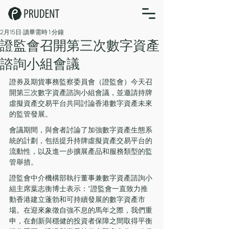
2月15日
讀畢需時 1 分鐘
證監會召開第三次數字資產
諮詢小組會議
證券及期貨事務監察委員會（證監會）今天召
開第三次數字資產諮詢小組會議，並邀請持牌
虛擬資產交易平台共同討論香港數字資產未來
的監管發展。
會議期間，與會者討論了加強數字資產生態系
統的計劃，包括提升持牌虛擬資產交易平台的
流動性，以及進一步擴展產品和服務類型的監
管舉措。
證監會中介機構部執行董事兼數字資產諮詢小
組主席葉志衡博士表示：“證監會一直致力推
動香港建立蓬勃和可持續發展的數字資產市
場。在迎來象徵自強不息的馬年之際，我們重
申，在創新與穩健的投資者保障之間取得平衡