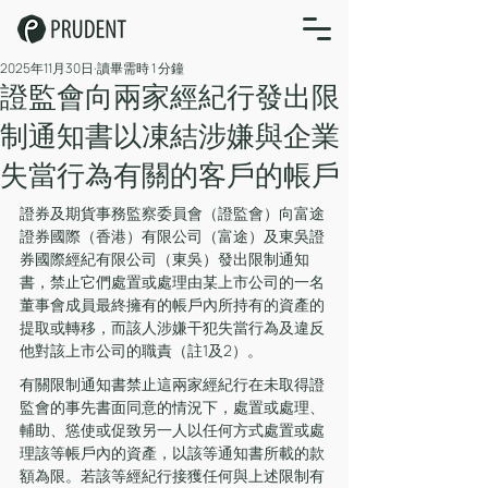
2025年11月30日
讀畢需時 1 分鐘
證監會向兩家經紀行發出限
制通知書以凍結涉嫌與企業
失當行為有關的客戶的帳戶
證券及期貨事務監察委員會（證監會）向富途
證券國際（香港）有限公司（富途）及東吳證
券國際經紀有限公司（東吳）發出限制通知
書，禁止它們處置或處理由某上市公司的一名
董事會成員最終擁有的帳戶內所持有的資產的
提取或轉移，而該人涉嫌干犯失當行為及違反
他對該上市公司的職責（註1及2）。
有關限制通知書禁止這兩家經紀行在未取得證
監會的事先書面同意的情況下，處置或處理、
輔助、慫使或促致另一人以任何方式處置或處
理該等帳戶內的資產，以該等通知書所載的款
額為限。若該等經紀行接獲任何與上述限制有