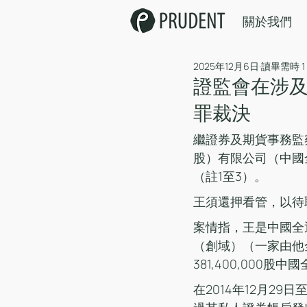
關於我們
2025年12月6日
讀畢需時 1
證監會在涉
罪裁決
繼證券及期貨事務監
股）有限公司（中國
（註1至3）。
王須還押看管，以待取
案情指，王是中國全
（創域）（一家由他
381,400,000
在2014年12月2