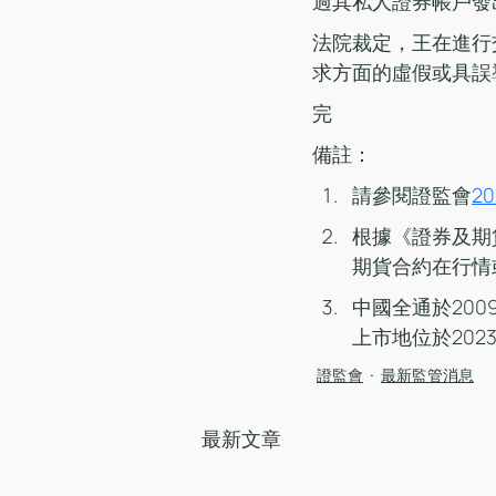
過其私人證券帳戶發
法院裁定，王在進行
求方面的虛假或具誤
完
備註：
請參閱證監會
2
根據《證券及期
期貨合約在行情
中國全通於20
上市地位於202
證監會
最新監管消息
最新文章