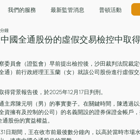
我們的服務
最新監管消息
普頓活動
 分鐘
及中國全通股份的虛假交易檢控中取
察委員會（證監會）早前提出檢控後，沙田裁判法院裁定
全通）前行政經理王玉蘭（女）就該公司股份進行虛假交
得背景報告後，於2025年12月17日判刑。
通主席陳元明（男）的事實妻子。在關鍵時間，陳透過以
全資擁有及控制的公司）的名義開設的證券保證金帳戶，
股中國全通股份的實益權益。
9日至31日期間，王在收市前最後數分鐘內，以高於當時市場