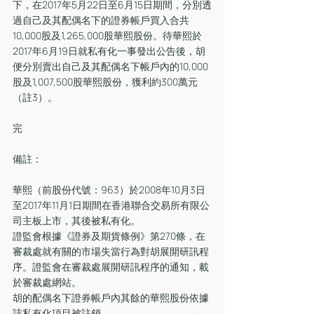
下，在2017年5月22日至6月15日期間，分別透
過自己及其配偶名下的證券帳戶買入合共
10,000股及1,265,000股華熙股份。待華熙於
2017年6月19日就私有化一事發出公告後，胡
便分別賣出自己及其配偶名下帳戶內的10,000
股及1,007,500股華熙股份，獲利約300萬元
（註3）。
完
備註：
華熙（前股份代號：963）於2008年10月3日
至2017年11月1日期間在香港聯合交易所有限公
司主板上市，其後被私有化。
證監會根據《證券及期貨條例》第270條，在
審裁處就有關的市場失當行為對胡展開研訊程
序。證監會在審裁處展開研訊程序的通知，載
於審裁處網站。
胡的配偶名下證券帳戶內其餘的華熙股份依據
該私有化項目被註銷。