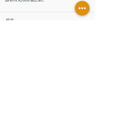
留言
撰寫留言......
香港辦公室
香港中環皇后大道中181號
新紀元廣場低座7樓
台灣辦公室
台北市信義區
基隆路一段206號14樓
聯絡我們
© 2026 普頓諮詢