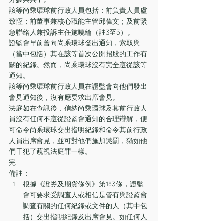
該等尚乘環球前行政人員包括：前負責人員盧
致恆；前董事兼核心職能主管邱偉文；及前緊
急聯絡人兼投訴主任施曉綸（註3至5）。
證監會早前曾向尚乘環球發出通知，索取與
（當中包括）其在該等首次公開招股的工作有
關的紀錄。然而，尚乘環球沒有完全遵從該等
通知。
該等尚乘環球前行政人員在證監會向他們發出
會見通知後，沒有應要求出席會見。
法庭如在查訊後，信納尚乘環球及其前行政人
員沒有任何不遵從證監會通知的合理辯解，便
可命令尚乘環球交出指明紀錄和命令其前行政
人員出席會見，並可對他們施加懲罰，猶如他
們干犯了藐視法庭罪一樣。
完
備註：
根據《證券及期貨條例》第183條，證監
會可要求受調查人或相信是管有與證監會
調查有關的任何紀錄或文件的人（其中包
括）交出指明紀錄及出席會見。如任何人