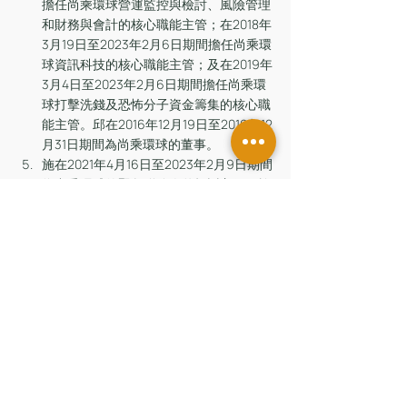
擔任尚乘環球營運監控與檢討、風險管理
和財務與會計的核心職能主管；在2018年
3月19日至2023年2月6日期間擔任尚乘環
球資訊科技的核心職能主管；及在2019年
3月4日至2023年2月6日期間擔任尚乘環
球打擊洗錢及恐怖分子資金籌集的核心職
能主管。邱在2016年12月19日至2019年12
月31日期間為尚乘環球的董事。
施在2021年4月16日至2023年2月9日期間
為尚乘環球的緊急聯絡人兼投訴主任。施
在2016年4月5日至2017年7月3日期間及
在2016年9月23日至2017年7月3日期間分
別就尚乘環球的第1類（證券交易）受規
管活動和第4類（就證券提供意見）受規
管活動擔任其持牌代表。施現時並非證監
會持牌人。
證監會
留言