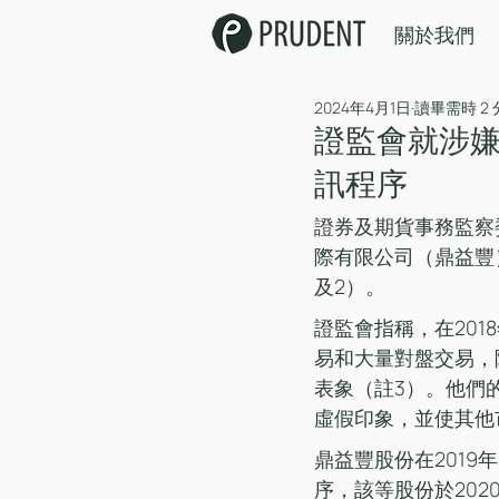
關於我們
2024年4月1日
讀畢需時 2
證監會就涉
訊程序
證券及期貨事務監察
際有限公司（鼎益豐
及2）。
證監會指稱，在201
易和大量對盤交易，
表象（註3）。他們
虛假印象，並使其他
鼎益豐股份在201
序，該等股份於202