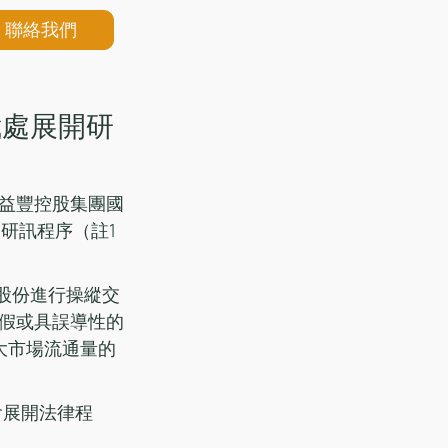
聯絡我們
裁處展開研
益豐控股集團國
研訊程序（註1
豐股份進行操縱交
假或具誤導性的
大市場流通量的
會展開法律程