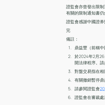
證監會亦曾發出限制
有關的限制通知書仍
證監會感謝中國證券
完
備註：
鼎益豐（前稱中
於2024年2
開法律程序。請
對盤交易指在相
有關撤銷暫停鼎
請參閱證監會
2
證監會在審裁處