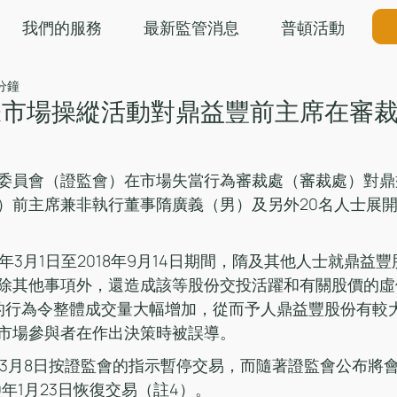
我們的服務
最新監管消息
普頓活動
 分鐘
嫌市場操縱活動對鼎益豐前主席在審
委員會（證監會）在市場失當行為審裁處（審裁處）對鼎
）前主席兼非執行董事隋廣義（男）及另外20名人士展開
8年3月1日至2018年9月14日期間，隋及其他人士就鼎益
除其他事項外，還造成該等股份交投活躍和有關股價的虛
的行為令整體成交量大幅增加，從而予人鼎益豐股份有較
市場參與者在作出決策時被誤導。
9年3月8日按證監會的指示暫停交易，而隨著證監會公布將
0年1月23日恢復交易（註4）。