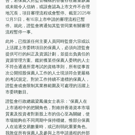
告，若保薦人對監管機構的答覆存在嚴重缺漏
或未能令人信納，或該會認為上市文件不合理
地冗長，項目審理流程或會暫停。截至2025年
12月31日，有16宗上市申請的審理流程已暫
停。就此，證監會將通知其監管同業有關審理
流程暫停一事。
此外，已指派任何主要人員同時監督六宗或以
上活躍上市委聘項目的保薦人，必須向證監會
提供可行的糾正及資源計劃，並提出負責任的
資源管理方案。鑑於獲某些保薦人委聘的人士
不符合通過所需考試的資格準則，所有從事首
次公開招股保薦人工作的人士現須符合更嚴格
的考試規定。對於工作持續不達標的保薦人，
證監會或會限制其業務範圍及可處理的活躍上
市委聘數目。
證監會行政總裁梁鳳儀女士表示：“保薦人在
上市過程中的把關角色，對維持香港資本市場
質素及投資者對新股上市的信心至為關鍵，使
市場能夠在不同周期中保持穩健。惟部分保薦
人在追逐交易數量時，或已削弱此重要角色。
我敦促所有保薦人及參與上市申請過程的外部