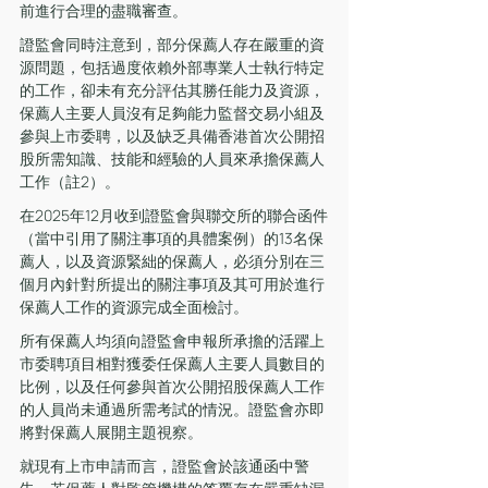
前進行合理的盡職審查。
證監會同時注意到，部分保薦人存在嚴重的資
源問題，包括過度依賴外部專業人士執行特定
的工作，卻未有充分評估其勝任能力及資源，
保薦人主要人員沒有足夠能力監督交易小組及
參與上市委聘，以及缺乏具備香港首次公開招
股所需知識、技能和經驗的人員來承擔保薦人
工作（註2）。
在2025年12月收到證監會與聯交所的聯合函件
（當中引用了關注事項的具體案例）的13名保
薦人，以及資源緊絀的保薦人，必須分別在三
個月內針對所提出的關注事項及其可用於進行
保薦人工作的資源完成全面檢討。
所有保薦人均須向證監會申報所承擔的活躍上
市委聘項目相對獲委任保薦人主要人員數目的
比例，以及任何參與首次公開招股保薦人工作
的人員尚未通過所需考試的情況。證監會亦即
將對保薦人展開主題視察。
就現有上市申請而言，證監會於該通函中警