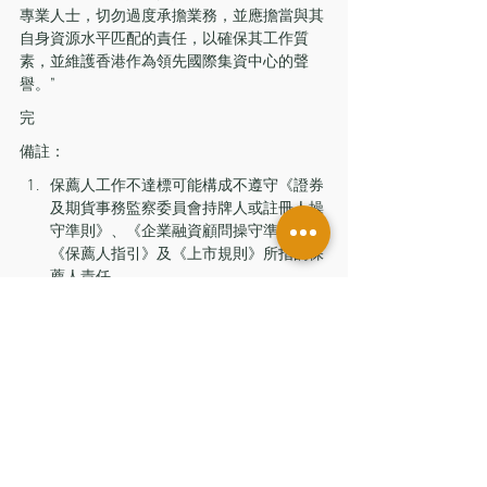
專業人士，切勿過度承擔業務，並應擔當與其
自身資源水平匹配的責任，以確保其工作質
素，並維護香港作為領先國際集資中心的聲
譽。”
完
備註：
保薦人工作不達標可能構成不遵守《證券
及期貨事務監察委員會持牌人或註冊人操
守準則》、《企業融資顧問操守準則》、
《保薦人指引》及《上市規則》所指的保
薦人責任。
該通函亦提醒保薦人，於上市申請過程中
應向監管機構提供準確、完整及不具誤導
成分的資料。保薦人亦應確保指派足夠具
經驗職員參與上市委聘，且交易小組有具
備所需才能、本領及勝任能力的保薦人主
要人員進行妥善及充分的監督。
證監會
最新監管消息