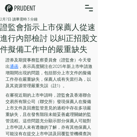
2月7日
讀畢需時 3 分鐘
證監會指示上市保薦人從速
進行內部檢討 以糾正招股文
件擬備工作中的嚴重缺失
證券及期貨事務監察委員會（證監會）今天發
出
通函
，表示高度關注在2025年新上市申請激
增期間出現的問題，包括部分上市文件的擬備
工作存在嚴重缺失，保薦人或有失當行為，以
及其資源管理嚴重失誤（註1）。
在審視近期的上市申請時，證監會及香港聯合
交易所有限公司（聯交所）發現保薦人在擬備
上市文件及回應監管意見的過程中存在多項嚴
重缺失，且在發售階段未能妥善處理關鍵的監
管流程。這些問題充分顯示部分保薦人可能對
上市申請人未有透徹的了解，亦有其他保薦人
可能沒有在提交上市申請及回覆監管機構查詢