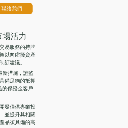
聯絡我們
市場活力
交易服務的持牌
架以向虛擬資產
制訂建議。
最新措施，證監
具備足夠的抵押
品的保證金客戶
開發僅供專業投
，並提升其相關
產品須具備的高