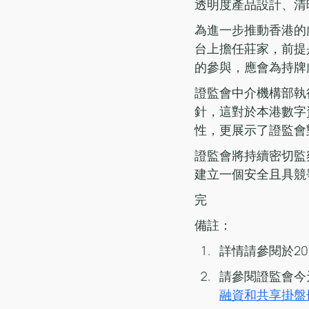
透明度產品設計、清
為進一步推動香港的
台上擔任莊家，前提
的參與，應會為持牌
證監會中介機構部執
針，這對於本港數字
性，更展示了證監會
證監會將持續密切監
建立一個安全且具競
完
備註：
詳情請參閱於20
請參閱證監會今
融資和共享掛盤