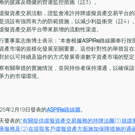
晰的披露及穩健的營運監控措施（註3）。
虛擬資產交易活動，證監會准許持牌虛擬資產交易平台的
是須設有強而有力的防範措施，以減少利益衝突（註4）
虛擬資產交易平台帶來新增的流動性渠道。
行董事葉志衡博士表示：“本會根據
ASPIRe
路線圖奉行按
資產市場的規模化發展至關重要。這些針對性的舉措旨在
對於以可持續及協作的方式發展香港數字資產市場的堅定承
察有關舉措的實施情況，並與持份者保持溝通，以確保該
爭力的市場環境。
25年2月19日發表的
ASPIRe
路線圖
。
天發表的
“有關提供虛擬資產交易服務的持牌法團(1)就
冊服務及(2)在提取客戶虛擬資產方面施加保障措施的通函