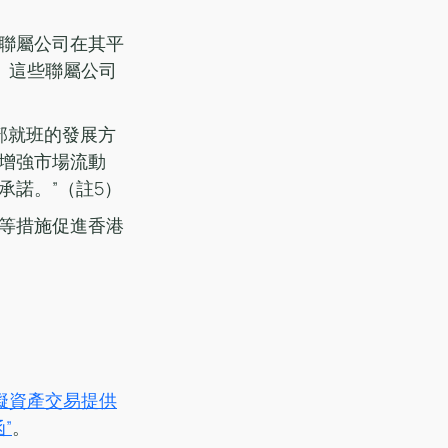
聯屬公司在其平
。這些聯屬公司
部就班的發展方
增強市場流動
諾。”（註5）
等措施促進香港
虛擬資產交易提供
”
。