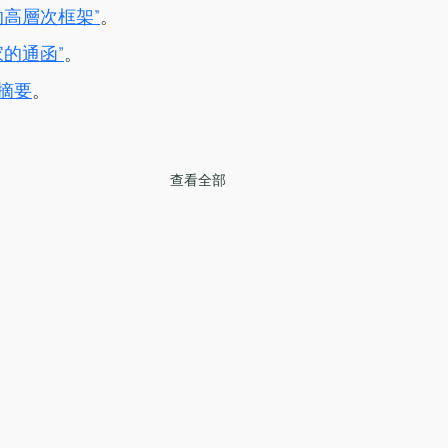
高層次框架”
。
的通函”
。
摘要
。
查看全部