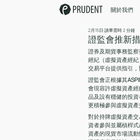
關於我們
2月15日
讀畢需時 2 分鐘
證監會推新措
證券及期貨事務監察
經紀（虛擬資產經紀
交易平台提供指引，
證監會正根據其
ASPI
會現容許虛擬資產經
品及設有穩健的投資
更積極參與虛擬資產
對於持牌虛擬資產交
資者參與並屬槓桿式
資產的現貨市場流動