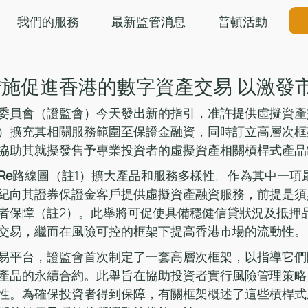
我們的服務
最新監管消息
普頓活動
施促進香港的數字資產交易 以激發
委員會（證監會）今天發出新的指引，准許提供虛擬資產
）擴充其相關服務範圍至保證金融資，同時訂立高層次框
協助其就擬發售予專業投資者的虛擬資產相關槓桿式產品
Re
路線圖（註1）擴大產品和服務多樣性。作為其中一項
紀向其證券保證金客戶提供虛擬資產融資服務，前提是須
者保障（註2）。此舉將可促使具備穩健信貸狀況及抵押
交易，繼而在風險可控的框架下提高香港市場的流動性。
易平台，證監會首次制定了一套高層次框架，以指導它們
產品的永續合約。此舉旨在協助投資者實行風險管理策略
性。為確保投資者得到保障，有關框架概述了這些槓桿式