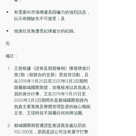
有需要向市場傳遞具阻嚇力的強烈訊息，
以示有關缺失不可接受；及
他過往並無遭受紀律處分的紀錄。
完
備註：
王曾根據《證券及期貨條例》獲發牌進行
第2類（期貨合約交易）受規管活動，且
在2015年11月25日至2020年3月2日期間
隸屬都城國際期貨，並獲核准以其負責人
員的身分行事。王在2015年11月25日至
2020年3月2日期間亦是都城國際期貨內
負責主要業務及整體管理監督的核心職能
主管。王現時並不隸屬任何持牌法團。
都城國際期貨遭證監會譴責並處以罰款
100,000元，原因是該公司沒有遵守打擊