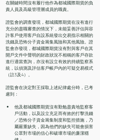
在關鍵時間沒有履行他作為都城國際期貨的負
責人員及高級管理層成員的職責。
證監會的調查發現，都城國際期貨在沒有進行
充分的盡職審查的情況下，未能妥善評估與容
許客戶使用客戶自設系統發出交易指示相關的
洗錢及恐怖分子資金籌集風險和其他風險。證
監會亦發現，都城國際期貨沒有對與客戶在其
開戶文件中聲明的財政狀況不相稱的客戶存款
進行適當查詢，亦沒有設立有效的持續監察系
統，以偵測及評估客戶帳戶內的可疑交易模式
（註3及4）。
證監會在決定對王採取上述紀律處分時，已考
慮到：
他及都城國際期貨沒有勤勉盡責地監察客
戶活動，以及設立充足而有效的打擊洗錢
／恐怖分子資金籌集制度和監控措施，乃
屬嚴重缺失，因為他們的缺失可能會損害
公眾對市場的信心和破壞市場的廉潔穩
健；