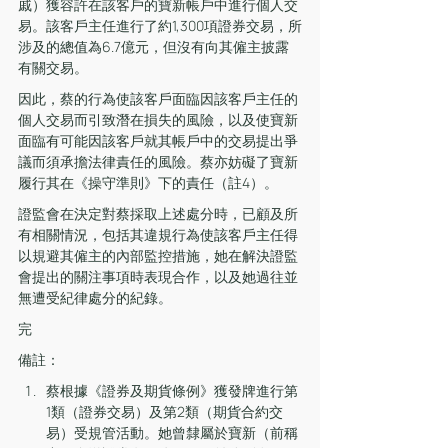
戚）獲容許在該客戶的寶新帳戶中進行個人交
易。該客戶主任進行了約1,300項證券交易，所
涉及的總值為6.7億元，但沒有向其僱主披露
有關交易。
因此，蔡的行為使該客戶面臨因該客戶主任的
個人交易而引致潛在損失的風險，以及使寶新
面臨有可能因該客戶就其帳戶中的交易提出爭
議而須承擔法律責任的風險。蔡亦妨礙了寶新
履行其在《操守準則》下的責任（註4）。
證監會在決定對蔡採取上述處分時，已顧及所
有相關情況，包括其違規行為使該客戶主任得
以規避其僱主的內部監控措施，她在解決證監
會提出的關注事項時表現合作，以及她過往並
無遭受紀律處分的紀錄。
完
備註：
蔡根據《證券及期貨條例》獲發牌進行第
1類（證券交易）及第2類（期貨合約交
易）受規管活動。她曾隸屬於寶新（前稱