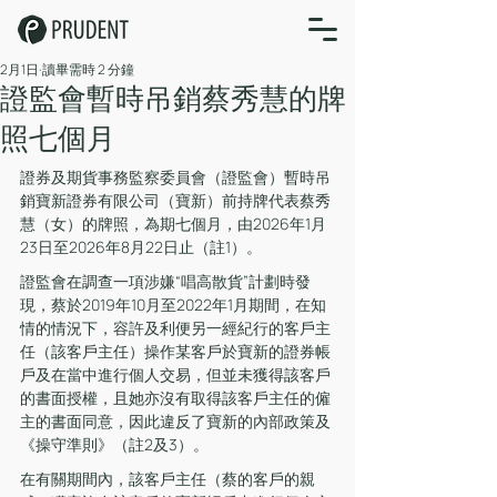
2月1日
讀畢需時 2 分鐘
證監會暫時吊銷蔡秀慧的牌
照七個月
證券及期貨事務監察委員會（證監會）暫時吊
銷寶新證券有限公司（寶新）前持牌代表蔡秀
慧（女）的牌照，為期七個月，由2026年1月
23日至2026年8月22日止（註1）。
證監會在調查一項涉嫌“唱高散貨”計劃時發
現，蔡於2019年10月至2022年1月期間，在知
情的情況下，容許及利便另一經紀行的客戶主
任（該客戶主任）操作某客戶於寶新的證券帳
戶及在當中進行個人交易，但並未獲得該客戶
的書面授權，且她亦沒有取得該客戶主任的僱
主的書面同意，因此違反了寶新的內部政策及
《操守準則》（註2及3）。
在有關期間內，該客戶主任（蔡的客戶的親