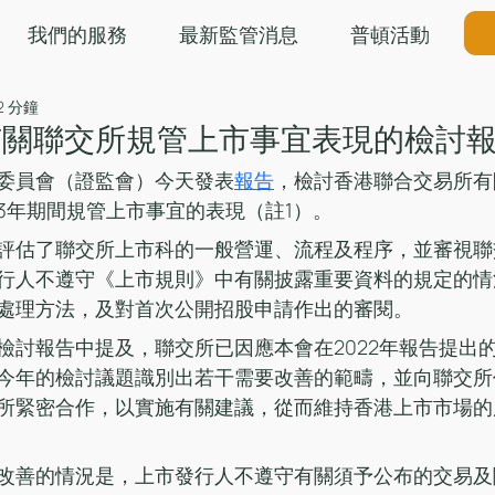
我們的服務
最新監管消息
普頓活動
2 分鐘
有關聯交所規管上市事宜表現的檢討
委員會（證監會）今天發表
報告
，檢討香港聯合交易所有
023年期間規管上市事宜的表現（註1）。
評估了聯交所上市科的一般營運、流程及程序，並審視聯
行人不遵守《上市規則》中有關披露重要資料的規定的情
處理方法，及對首次公開招股申請作出的審閱。
檢討報告中提及，聯交所已因應本會在2022年報告提出
今年的檢討議題識別出若干需要改善的範疇，並向聯交所
所緊密合作，以實施有關建議，從而維持香港上市市場的
改善的情況是，上市發行人不遵守有關須予公布的交易及