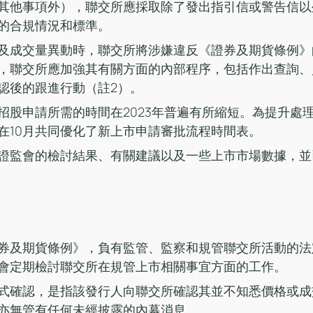
其他事項外），聯交所應採取除了發出指引信或警告信以
的合規情況和標準。 
及成交量異動時，聯交所將涉嫌違反《證券及期貨條例》
，聯交所應加強其有關方面的內部程序，包括作出查詢、
認後的跟進行動（註2）。
招股申請所需的時間在2023年普遍有所縮短。為提升處
在10月共同優化了新上市申請審批流程時間表。
證監會的檢討結果、有關建議以及一些上市市場數據，並
券及期貨條例》，負有監管、監察和規管聯交所活動的法
會定期檢討聯交所在規管上市相關事宜方面的工作。
式確認，是指該發行人向聯交所確認其並不知悉價格或成
亦無管有任何未經披露的內幕消息。