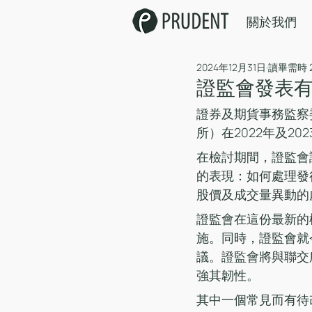
關於我們
2024年12月31日
讀畢需時 
證監會發表
證券及期貨事務監察
所）在2022年及2
在檢討期間，證監會
的表現：如何處理發
股價及成交量異動的
證監會在這份最新的
施。同時，證監會就
議。證監會將與聯交
強其韌性。
其中一個常見而有待