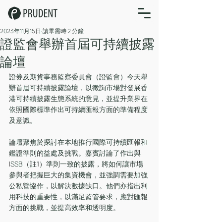
2023年11月15日
讀畢需時 2 分鐘
證監會舉辦首屆可持續披露
論壇
證券及期貨事務監察委員會（證監會）今天舉
辦首屆可持續披露論壇，以徵詢市場對發展香
港可持續披露生態系統的意見，並提升業界在
依照國際標準作出可持續匯報方面的準備程度
及意識。
論壇聚焦於探討在本地推行國際可持續匯報和
鑑證準則的益處及挑戰。嘉賓討論了作出與
ISSB（註1）準則一致的披露，將如何讓市場
參與者把握巨大的集資機會，並強調需要加強
公私營協作，以解決數據缺口。他們亦指出利
用科技的重要性，以滿足監管要求，應對匯報
方面的挑戰，並提高效率和透明度。