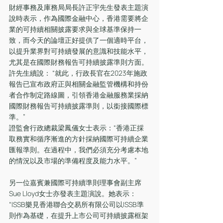
財經事務及庫務局局長許正宇先生發表主題演
說時表示，作為國際金融中心，香港需要將企
業的可持續相關披露要求與全球基準保持一
致，而今天的論壇正好提供了一個適時平台，
以提升業界對可持續發展的意識和技能水平，
尤其是在國際財務報告可持續披露準則方面。 
許先生續說： “就此，行政長官在2023年施政
報告已宣布政府正與相關金融監管機構和持份
者合作制定路線圖，引領香港金融服務業採納
國際財務報告可持續披露準則，以銜接國際標
準。”
證監會行政總裁梁鳳儀女士表示：“香港正採
取務實和循序漸進的方針採納國際可持續企業
匯報準則。在過程中，我們必須充分考慮本地
的情況以及市場的準備程度及能力水平。”
另一位嘉賓兼國際可持續準則理事會副主席
Sue Lloyd女士亦發表主題演說。她表示：
“ISSB樂見香港聯合交易所有限公司以ISSB準
則作為基礎，在提升上市公司可持續披露框架