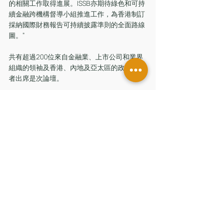
的相關工作取得進展。ISSB亦期待綠色和可持
續金融跨機構督導小組推進工作，為香港制訂
採納國際財務報告可持續披露準則的全面路線
圖。”
共有超過200位來自金融業、上市公司和業界
組織的領袖及香港、內地及亞太區的政策制定
者出席是次論壇。
留言
撰寫留言......
香港辦公室
香港中環皇后大道中181號
新紀元廣場低座7樓