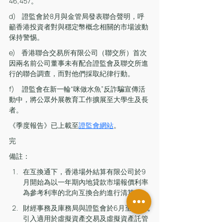
46,457。
d)    證監會於8月與金管局發表聯合聲明，呼
籲香港投資者對與穩定幣概念相關的市場波動
保持警惕。
e)    香港聯合交易所有限公司（聯交所）首次
因兩名前公司董事未有配合證監會及聯交所進
行的聯合調查，而對他們採取紀律行動。
f)     證監會在新一輪“咪做水魚”反詐騙宣傳活
動中，將公眾外展教育工作擴展至大學生及長
者。
《季度報告》已上載至
證監會網站
。
完
備註：
在互換通下，香港場外結算有限公司於9
月開始為以一年期內地貸款市場報價利率
為參考利率的北向互換合約進行清算。
財經事務及庫務局與證監會於6月至8月就
引入適用於虛擬資產交易及虛擬資產託管