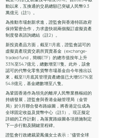
動以來，互換通的交易總額已突破人民幣9.3
萬億元（註1）。
為推動市場創新求進，證監會與香港特區政府
保持緊密合作，力求盡快就兩個擬訂虛擬資產
制度發表諮詢總結（註2）。
新投資產品方面，截至11月底，證監會認可的
虛擬資產現貨交易所買賣基金（exchange-
traded fund，簡稱ETF）的總市值按年上升
33%至54.7億元，總數增至11隻。此外，該會
認可的代幣化零售貨幣市場基金自今年推出以
來，截至11月底其管理資產總值已大增557%至
54.8億元，基金總數增至八隻。
為鞏固香港作為領先的離岸人民幣業務樞紐的
持續發展，證監會與香港金融管理局（金管
局）於9月聯合發布路線圖，將香港定位成為
全球固定收益及貨幣中心（註3）。現正擬定
詳細的工作計劃，為落實路線圖各項措施制定
下一步行動及關鍵里程碑。
證監會行政總裁梁鳳儀女士表示：“儘管全球