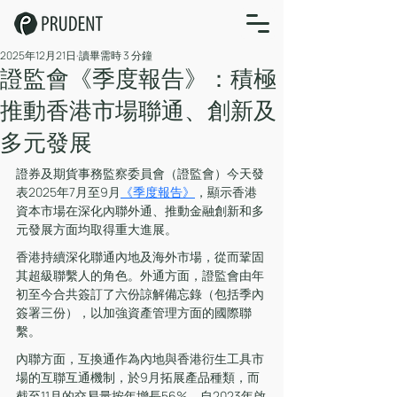
2025年12月21日
讀畢需時 3 分鐘
證監會《季度報告》：︁積極
推動香港市場聯通、創新及
多元發展
證券及期貨事務監察委員會（證監會）今天發
表2025年7月至9月
《季度報告》
，顯示香港
資本市場在深化內聯外通、推動金融創新和多
元發展方面均取得重大進展。
香港持續深化聯通內地及海外市場，從而鞏固
其超級聯繫人的角色。外通方面，證監會由年
初至今合共簽訂了六份諒解備忘錄（包括季內
簽署三份），以加強資產管理方面的國際聯
繫。
內聯方面，互換通作為內地與香港衍生工具市
場的互聯互通機制，於9月拓展產品種類，而
截至11月的交易量按年增長56%。自2023年啟