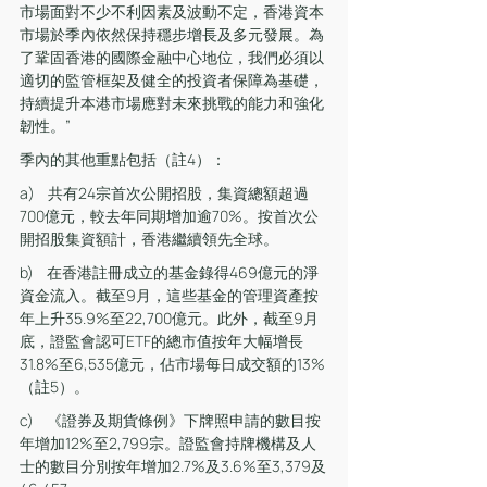
市場面對不少不利因素及波動不定，香港資本
市場於季內依然保持穩步增長及多元發展。為
了鞏固香港的國際金融中心地位，我們必須以
適切的監管框架及健全的投資者保障為基礎，
持續提升本港市場應對未來挑戰的能力和強化
韌性。”
季內的其他重點包括（註4）：
a)    共有24宗首次公開招股，集資總額超過
700億元，較去年同期增加逾70%。按首次公
開招股集資額計，香港繼續領先全球。
b)    在香港註冊成立的基金錄得469億元的淨
資金流入。截至9月，這些基金的管理資產按
年上升35.9%至22,700億元。此外，截至9月
底，證監會認可ETF的總市值按年大幅增長
31.8%至6,535億元，佔市場每日成交額的13%
（註5）。
c)    《證券及期貨條例》下牌照申請的數目按
年增加12%至2,799宗。證監會持牌機構及人
士的數目分別按年增加2.7%及3.6%至3,379及