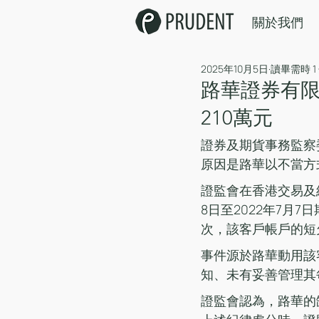
關於我們
2025年10月5日
讀畢需時 1
路華證券有
210萬元
證券及期貨事務監察
原因是路華以不當方
證監會在香港交易及
8日至2022年7月
次，該客戶帳戶的短欠
事件源於路華動用該
知、未有妥善管理其
證監會認為，路華的