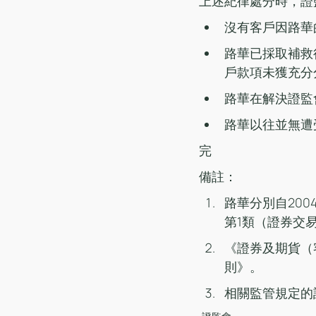
上述紀律處分時，證
沒有客戶因路華
路華已採取補救
戶款項未獲充分
路華在解決證監
路華以往並無遭
完
備註：
路華分別自200
第1類（證券交
《證券及期貨（
則》。
相關監管規定的