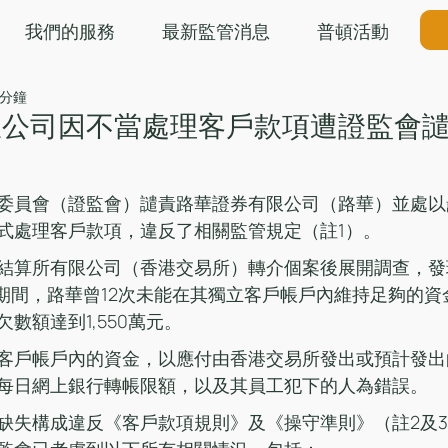
我們的服務
最新監管消息
普頓活動
 分鐘
限公司因不當處理客戶款項遭證監會
委員會（證監會）譴責路華證券有限公司（路華）並處以罰
式處理客戶款項，違反了相關監管規定（註1）。
結算所有限公司（香港交易所）轉介個案後展開調查，發現在
7日期間，路華曾12次未能在其獨立客戶帳戶內維持足夠的
數額達到1,550萬元。
客戶帳戶內的資金，以應付由香港交易所發出或預計發出
每日網上銀行轉帳限額，以及其員工犯下的人為錯誤。
缺失構成違反《客戶款項規則》及《操守準則》（註2及