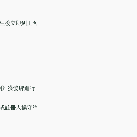
生後立即糾正客
條例》獲發牌進行
或註冊人操守準