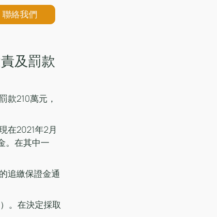
聯絡我們
譴責及罰款
款210萬元，
2021年2月
資金。在其中一
的追繳保證金通
3）。在決定採取