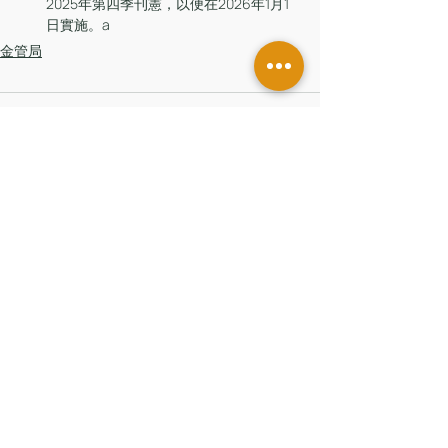
2025年第四季刊憲，以便在2026年1月1
日實施。a
金管局
留言
撰寫留言......
香港辦公室
香港中環皇后大道中181號
新紀元廣場低座7樓
台灣辦公室
台北市信義區
基隆路一段206號14樓
聯絡我們