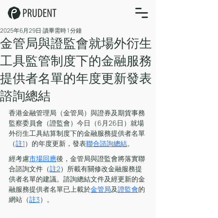
2025年6月29日
讀畢需時 1 分鐘
金管局與證監會就場外衍生
工具監管制度下的金融服務
提供者名單的年度更新發表
諮詢總結
香港金融管理局（金管局）與證券及期貨事務
監察委員會（證監會）今日（6月26日）就場
外衍生工具結算制度下的金融服務提供者名單
（
註1
）的年度更新，發表
聯合諮詢總結
。
經考慮
市場回應
後，金管局與證監會將落實聯
合諮詢文件（
註2
）所載有關修改金融服務提
供者名單的建議。諮詢總結文件及經更新的金
融服務提供者名單已上載於
金管局
及
證監會
的
網站（
註3
）。