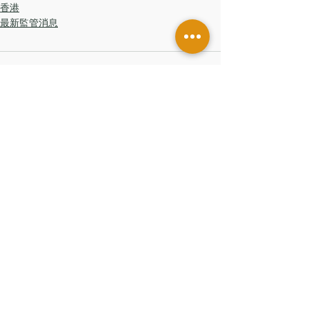
香港
最新監管消息
留言
撰寫留言......
香港辦公室
香港中環皇后大道中181號
新紀元廣場低座7樓
台灣辦公室
台北市信義區
基隆路一段206號14樓
聯絡我們
© 2026 普頓諮詢