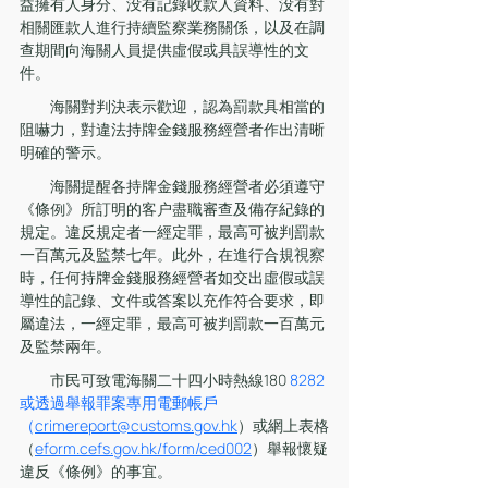
益擁有人身分、没有記錄收款人資料、没有對
相關匯款人進行持續監察業務關係，以及在調
查期間向海關人員提供虛假或具誤導性的文
件。
　　海關對判決表示歡迎，認為罰款具相當的
阻嚇力，對違法持牌金錢服務經營者作出清晰
明確的警示。
　　海關提醒各持牌金錢服務經營者必須遵守
《條例》所訂明的客户盡職審查及備存紀錄的
規定。違反規定者一經定罪，最高可被判罰款
一百萬元及監禁七年。此外，在進行合規視察
時，任何持牌金錢服務經營者如交出虛假或誤
導性的記錄、文件或答案以充作符合要求，即
屬違法，一經定罪，最高可被判罰款一百萬元
及監禁兩年。
　　市民可致電海關二十四小時熱線180 
8282
或透過舉報罪案專用電郵帳戶
（
crimereport@customs.gov.hk
）或網上表格
（
eform.cefs.gov.hk/form/ced002
）舉報懷疑
違反《條例》的事宜。