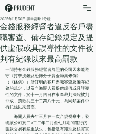
2025年11月30日
讀畢需時 1 分鐘
​金錢服務經營者違反客戶盡
職審查、備存紀錄規定及提
供虛假或具誤導性的文件被
判有紀錄以來最高罰款
一間持有金錢服務經營者牌照的公司因未能遵
守《打擊洗錢及恐怖分子資金籌集條例》
（《條例》）所訂明的客戶盡職審查及備存紀
錄的規定，以及向海關人員提供虛假或具誤導
性的文件，於十一月四日在東區裁判法院被判
罪成，罰款共三十二萬八千元，為同類案件中
有紀錄以來最高。
　　海關人員去年三月在一次合規視察中，發
現該公司於二○二二年二月至七月期間進行的
匯款交易有嚴重缺失，包括沒有識別及核實實